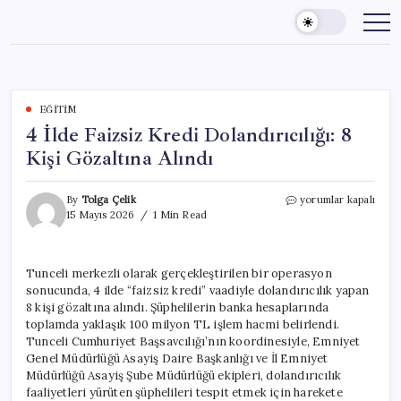
Skip
to
content
EĞITIM
4 İlde Faizsiz Kredi Dolandırıcılığı: 8
Kişi Gözaltına Alındı
4
By
Tolga Çelik
yorumlar kapalı
İlde
15 Mayıs 2026
1 Min Read
Faizsiz
Kredi
Dolandırıcılığı:
Tunceli merkezli olarak gerçekleştirilen bir operasyon
8
sonucunda, 4 ilde “faizsiz kredi” vaadiyle dolandırıcılık yapan
Kişi
Gözaltına
8 kişi gözaltına alındı. Şüphelilerin banka hesaplarında
Alındı
toplamda yaklaşık 100 milyon TL işlem hacmi belirlendi.
için
Tunceli Cumhuriyet Başsavcılığı’nın koordinesiyle, Emniyet
Genel Müdürlüğü Asayiş Daire Başkanlığı ve İl Emniyet
Müdürlüğü Asayiş Şube Müdürlüğü ekipleri, dolandırıcılık
faaliyetleri yürüten şüphelileri tespit etmek için harekete