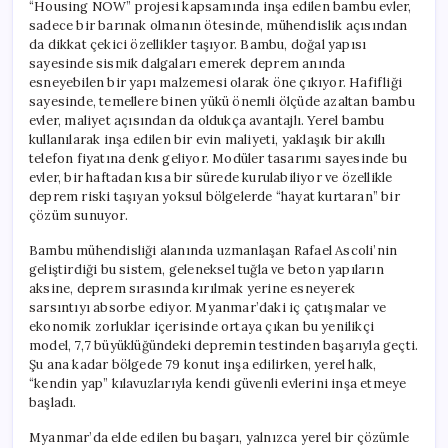
“Housing NOW” projesi kapsamında inşa edilen bambu evler,
sadece bir barınak olmanın ötesinde, mühendislik açısından
da dikkat çekici özellikler taşıyor. Bambu, doğal yapısı
sayesinde sismik dalgaları emerek deprem anında
esneyebilen bir yapı malzemesi olarak öne çıkıyor. Hafifliği
sayesinde, temellere binen yükü önemli ölçüde azaltan bambu
evler, maliyet açısından da oldukça avantajlı. Yerel bambu
kullanılarak inşa edilen bir evin maliyeti, yaklaşık bir akıllı
telefon fiyatına denk geliyor. Modüler tasarımı sayesinde bu
evler, bir haftadan kısa bir sürede kurulabiliyor ve özellikle
deprem riski taşıyan yoksul bölgelerde “hayat kurtaran” bir
çözüm sunuyor.
Bambu mühendisliği alanında uzmanlaşan Rafael Ascoli’nin
geliştirdiği bu sistem, geleneksel tuğla ve beton yapıların
aksine, deprem sırasında kırılmak yerine esneyerek
sarsıntıyı absorbe ediyor. Myanmar’daki iç çatışmalar ve
ekonomik zorluklar içerisinde ortaya çıkan bu yenilikçi
model, 7,7 büyüklüğündeki depremin testinden başarıyla geçti.
Şu ana kadar bölgede 79 konut inşa edilirken, yerel halk,
“kendin yap” kılavuzlarıyla kendi güvenli evlerini inşa etmeye
başladı.
Myanmar’da elde edilen bu başarı, yalnızca yerel bir çözümle