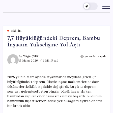
Skip
to
content
EĞITIM
7,7 Büyüklüğündeki Deprem, Bambu
İnşaatın Yükselişine Yol Açtı
7,7
By
Tolga Çelik
yorumlar kapalı
Büyüklüğündeki
15 Mayıs 2026
1 Min Read
Deprem,
Bambu
İnşaatın
2025 yılının Mart ayında Myanmar’da meydana gelen 7,7
Yükselişine
büyüklüğündeki deprem, ülkede inşaat malzemelerine dair
Yol
Açtı
düşünceleri köklü bir şekilde değiştirdi. Bu yıkıcı deprem
için
sonrası, geleneksel beton binalar büyük hasar alırken,
bambudan yapılan evler hasarsız kalmayı başardı. Bu durum,
bambunun inşaat sektöründeki yerini sağlamlaştıran önemli
bir örnek oldu.