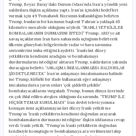
Trump, Beyaz Saray’daki Durum Odası’nda İran’a yönelik yeni
saldırılara ilişkin açıklama yaptı. İran’ın içindeki hedefleri
vurmak için 49 Tomahawk füzesinin kullanıldığını belirten
Trump, bunların bir kısmının başkent Tahran’a yaklaşık 65
kilometre mesafede olduğunu söyledi. “İRANLI YETKİLİLER
BOMBALAMANIN DURMASINI İSTEDİ” Trump, ABD’ye ait
savaş uçaklarının İran hava sahasında uçtuğunu belirterek
ülkenin güneybatı bölgelerinde radar ve hava savunma
sistemlerini imha ettiğini kaydetti. ‘İranlı üst düzey
yetkililerin kendisini aradığını ve bombalamayı
durdurmalarını istediğini’ aktaran Trump, saldırıların yakında
duracağını belirtti. “ANLAŞMA İMZALANMAZSA SALDIRILAR
ŞİDDETLENECEK” İran’ın anlaşmayı imzalamaması halinde
ise Trump, küfürlü bir ifade kullanarak eğer anlaşmayı
imzalamazlarsa yarın onları ‘çok şiddetli şekilde’
bombalayacaklarını vurguladı. Trump, bunun dünya üzerinde
en çok ihlal edilen ateşkes olduğunu da savundu. “TRUMP İLE
HİÇBİR TEMAS KURULMADI” İran devlet televizyonuna
konuşan ismi açıklanmayan üst düzey İranlı yetkili ise
Trump’ın ‘İranlı yetkililerin kendisini doğrudan arayarak
bombalamaların durmasını istediğine’ ilişkin iddiasına cevap
verdi. İranlı yetkili, “Trump’ın İranlı yetkililerin doğrudan
kendisiyle konuştuğu ve bombalamaya ara verilmesini talep