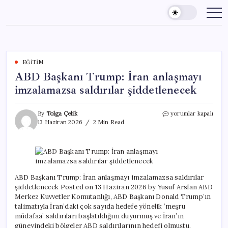
Skip
to
content
EĞITIM
ABD Başkanı Trump: İran anlaşmayı
imzalamazsa saldırılar şiddetlenecek
ABD
By
Tolga Çelik
yorumlar kapalı
Başkanı
13 Haziran 2026
2 Min Read
Trump:
İran
anlaşmayı
imzalamazsa
saldırılar
şiddetlenecek
ABD Başkanı Trump: İran anlaşmayı imzalamazsa saldırılar
için
şiddetlenecek Posted on 13 Haziran 2026 by Yusuf Arslan ABD
Merkez Kuvvetler Komutanlığı, ABD Başkanı Donald Trump’ın
talimatıyla İran’daki çok sayıda hedefe yönelik ‘meşru
müdafaa’ saldırıları başlatıldığını duyurmuş ve İran’ın
güneyindeki bölgeler ABD saldırılarının hedefi olmuştu.