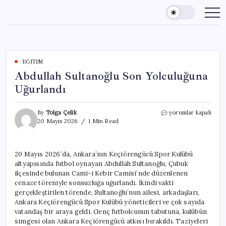
Skip
to
content
EĞITIM
Abdullah Sultanoğlu Son Yolculuğuna
Uğurlandı
Abdullah
By
Tolga Çelik
yorumlar kapalı
Sultanoğlu
20 Mayıs 2026
1 Min Read
Son
Yolculuğuna
Uğurlandı
20 Mayıs 2026’da, Ankara’nın Keçiörengücü Spor Kulübü
için
altyapısında futbol oynayan Abdullah Sultanoğlu, Çubuk
ilçesinde bulunan Cami-i Kebir Camisi’nde düzenlenen
cenaze töreniyle sonsuzluğa uğurlandı. İkindi vakti
gerçekleştirilen törende, Sultanoğlu’nun ailesi, arkadaşları,
Ankara Keçiörengücü Spor Kulübü yöneticileri ve çok sayıda
vatandaş bir araya geldi. Genç futbolcunun tabutuna, kulübün
simgesi olan Ankara Keçiörengücü atkısı bırakıldı. Taziyeleri