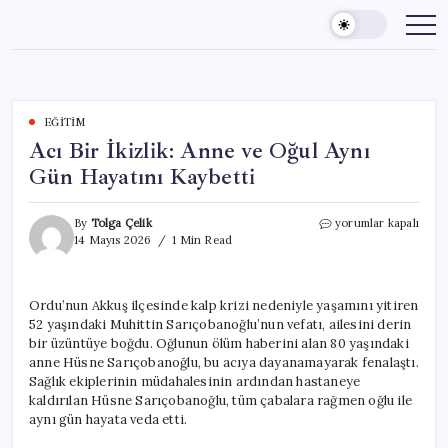
Skip
to
content
EĞITIM
Acı Bir İkizlik: Anne ve Oğul Aynı
Gün Hayatını Kaybetti
Acı
By
Tolga Çelik
yorumlar kapalı
Bir
14 Mayıs 2026
1 Min Read
İkizlik:
Anne
ve
Ordu’nun Akkuş ilçesinde kalp krizi nedeniyle yaşamını yitiren
Oğul
52 yaşındaki Muhittin Sarıçobanoğlu’nun vefatı, ailesini derin
Aynı
Gün
bir üzüntüye boğdu. Oğlunun ölüm haberini alan 80 yaşındaki
Hayatını
anne Hüsne Sarıçobanoğlu, bu acıya dayanamayarak fenalaştı.
Kaybetti
Sağlık ekiplerinin müdahalesinin ardından hastaneye
için
kaldırılan Hüsne Sarıçobanoğlu, tüm çabalara rağmen oğlu ile
aynı gün hayata veda etti.