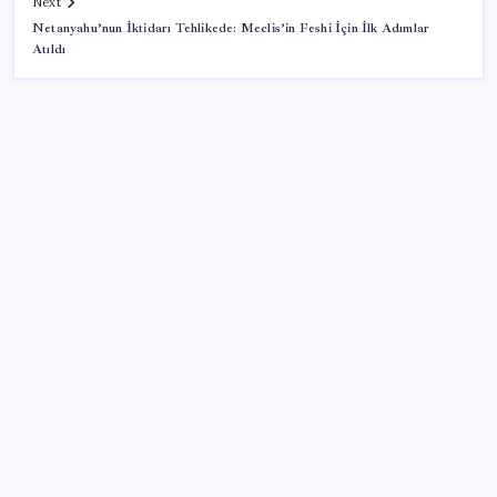
Next
Netanyahu’nun İktidarı Tehlikede: Meclis’in Feshi İçin İlk Adımlar
Atıldı
SON YAZILAR
OpenAI, yapay zeka modellerinin sınırların dışına
çıktığını açıkladı
Son Dakika… Ayrıntılar ortaya çıktı: İşte ‘çerçeve
yasa’ kanun teklifi
DUS 1. dönem ek yerleştirme sonuçları açıklandı
Emekli Kafe açılıyor: Çay ve su 5 TL, Türk kahvesi 15