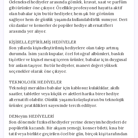
Geleneksel hediyeler arasında gömlek, kravat, saat ve parfüm
gibi ürünler öne çıkıyor. Özellikle profesyonel hayatta aktif
olan babalar için bu tür hediyeler, hem şık bir görünüm
sağlıyor hem de günlük yaşamda kullanılabilirlik sunuyor. Deri
cüzdanlar ve kemerler de popüler hediye alternatifleri
arasında yer alıyor.
KİŞİSELLEŞTİRİLMİŞ HEDİYELER
Son yıllarda kişiselleştirilmiş hediyelere olan talep artmış
durumda. İsim yazılı kupalar, özel fotoğraf albümleri, baskılı
tişörtler ve kişisel mesaj içeren ürünler, babalar için duygusal
bir anlam taşıyor. Bu tür hediyeler, manevi değeri yüksek
seçenekler olarak öne çıkıyor.
TEKNOLOJİK HEDİYELER
Teknoloji meraklısı babalar için kablosuz kulaklıklar, akıllı
saatler, tabletler veya küçük ev aletleri harika birer hediye
alternatifi olabilir. Günlük yaşamı kolaylaştıran bu teknolojik
ürünler, pratiklikleri sayesinde tercih ediliyor.
DENeyim HEDİYELERİ
Son dönemde fiziksel hediyeler yerine deneyim hediyeleri de
popülerlik kazandı. Bir akşam yemeği, konser bileti, kısa bir
tatil veya birlikte geçirilen özel bir gün, birçok kişi tarafından