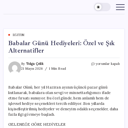
Skip
to
content
EĞITIM
Babalar Günü Hediyeleri: Özel ve Şık
Alternatifler
Babalar
By
Tolga Çelik
yorumlar kapalı
Günü
21 Mayıs 2026
1 Min Read
Hediyeleri:
Özel
ve
Babalar Günü, her yıl Haziran ayının üçüncü pazar günü
Şık
kutlanarak, babalara olan sevgi ve minnettarlığımızı ifade
Alternatifler
için
etme fırsatı sunuyor. Bu özel günde, hem anlamlı hem de
işlevsel hediye seçenekleri tercih ediliyor. Son yıllarda
kişiselleştirilmiş hediyeler ve deneyim odaklı seçenekler, daha
fazla ilgi görmeye başladı.
GELENEĞE GÖRE HEDİYELER