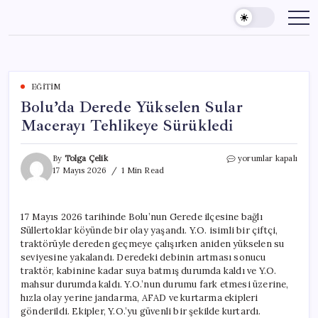
Skip
to
content
EĞITIM
Bolu’da Derede Yükselen Sular
Macerayı Tehlikeye Sürükledi
Bolu’da
By
Tolga Çelik
yorumlar kapalı
Derede
17 Mayıs 2026
1 Min Read
Yükselen
Sular
Macerayı
17 Mayıs 2026 tarihinde Bolu’nun Gerede ilçesine bağlı
Tehlikeye
Süllertoklar köyünde bir olay yaşandı. Y.O. isimli bir çiftçi,
Sürükledi
için
traktörüyle dereden geçmeye çalışırken aniden yükselen su
seviyesine yakalandı. Deredeki debinin artması sonucu
traktör, kabinine kadar suya batmış durumda kaldı ve Y.O.
mahsur durumda kaldı. Y.O.’nun durumu fark etmesi üzerine,
hızla olay yerine jandarma, AFAD ve kurtarma ekipleri
gönderildi. Ekipler, Y.O.’yu güvenli bir şekilde kurtardı.