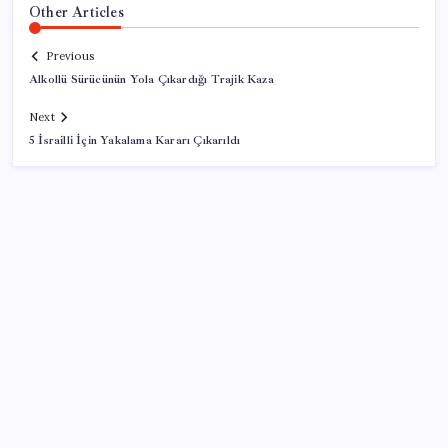
Other Articles
Previous
Alkollü Sürücünün Yola Çıkardığı Trajik Kaza
Next
5 İsrailli İçin Yakalama Kararı Çıkarıldı
SON YAZILAR
TBMM Adalet Komisyonu’nda çerçeve yasa
tartışmalarla başladı: Komisyonda ‘yasa’ atışması