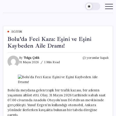
Skip
to
content
EĞITIM
Bolu’da Feci Kaza: Eşini ve Eşini
Kaybeden Aile Dramı!
Bolu’da
By
Tolga Çelik
yorumlar kapalı
Feci
31 Mayıs 2026
1 Min Read
Kaza:
Eşini
ve
Eşini
Kaybeden
Aile
Bolu’da meydana gelen trajik bir trafik kazası, bir ailenin
Dramı!
yaşamını altüst etti. Olay, 31 Mayıs 2026 tarihinde sabah saat
için
07.00 civarında Anadolu Otoyolu’nun Dörtdivan mevkisinde
gerçekleşti. Yusuf Ergen’in kullandığı otomobil, Ankara
yönünde ilerlerken kavşakta bulunan bir tabela direğine
çarptı.