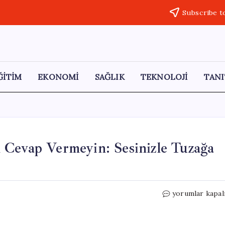
Subscribe t
ĞİTİM
EKONOMİ
SAĞLIK
TEKNOLOJİ
TANI
 Cevap Vermeyin: Sesinizle Tuzağa
Bu
yorumlar kapal
Telefon
Numaralarına
Sakın