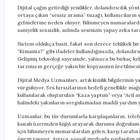
Dijital çağın getirdiği yenilikler, dolandırıcılık 
ortaya çıkan “sessiz arama” tuzağı, kullanıcıların s
gelmelerine neden oluyor. Bilinmeyen numaralarda
saniyelik sessizlik, aslında sesinizin yapay zeka ta
Sistem oldukça basit, fakat son derece tehlikeli bir
“Kimsiniz?” gibi ifadeler kullandığınızda, dolandırı
Gelişmiş teknoloji sayesinde, yalnızca bu birkaç k
tarzınızın gerçeğe yakın bir kopyasının üretilmesi i
Dijital Medya Uzmanları, artık kimlik bilgilerinin 
vurguluyor. Ses hırsızlarının hedefi genellikle mağ
kullanılarak oluşturulan “Kaza yaptım” veya “Acil a
halindeki yakınların sorgulamadan maddi yardım y
Uzmanlar, bu tür durumlarla karşılaşanların, tele
kanalı üzerinden kişiyi arayarak durumu doğrulamal
için bilinmeyen numaralardan gelen, karşı tarafı
önem taşıyor. Ayrıca, sosyal medyada paylaşılan vid