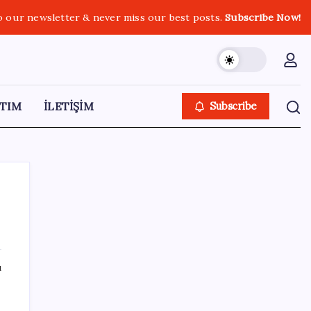
o our newsletter & never miss our best posts.
Subscribe Now!
TIM
İLETİŞİM
Subscribe
SON YAZILAR
ı
Döviz cinsi ticari kredilerde tarihi rekor