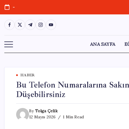
Skip
-
to
content
https://www.facebook.com/
https://twitter.com/
https://t.me/
https://www.instagram.com/
https://youtube.com/
ANA SAYFA
E
HABER
Bu Telefon Numaralarına Sakın
Düşebilirsiniz
By
Tolga Çelik
12 Mayıs 2026
1 Min Read