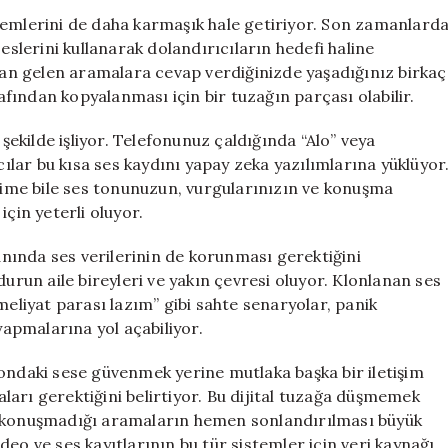
Cevap
yöntemlerini de daha karmaşık hale getiriyor. Son zamanlard
Vermeyin:
eslerini kullanarak dolandırıcıların hedefi haline
Sesinizle
n gelen aramalara cevap verdiğinizde yaşadığınız birkaç
Tuzağa
rafından kopyalanması için bir tuzağın parçası olabilir.
Düşebilirsiniz
için
 şekilde işliyor. Telefonunuz çaldığında “Alo” veya
cılar bu kısa ses kaydını yapay zeka yazılımlarına yüklüyor
elime bile ses tonunuzun, vurgularınızın ve konuşma
çin yeterli oluyor.
yanında ses verilerinin de korunması gerektiğini
durun aile bireyleri ve yakın çevresi oluyor. Klonlanan ses
meliyat parası lazım” gibi sahte senaryolar, panik
apmalarına yol açabiliyor.
fondaki sese güvenmek yerine mutlaka başka bir iletişim
arı gerektiğini belirtiyor. Bu dijital tuzağa düşmemek
n konuşmadığı aramaların hemen sonlandırılması büyük
eo ve ses kayıtlarının bu tür sistemler için veri kaynağı