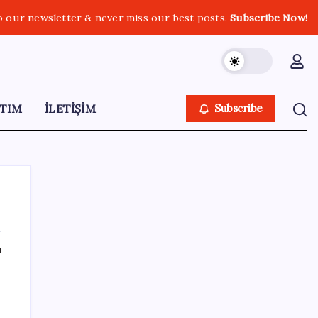
o our newsletter & never miss our best posts.
Subscribe Now!
TIM
İLETİŞİM
Subscribe
ı
SON YAZILAR
TBMM Adalet Komisyonu’nda çerçeve yasa
tartışmalarla başladı: Komisyonda ‘yasa’