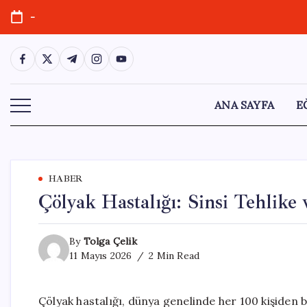
Skip
-
to
content
https://www.facebook.com/
https://twitter.com/
https://t.me/
https://www.instagram.com/
https://youtube.com/
ANA SAYFA
E
HABER
Çölyak Hastalığı: Sinsi Tehlike
By
Tolga Çelik
11 Mayıs 2026
2 Min Read
Çölyak hastalığı, dünya genelinde her 100 kişiden bir