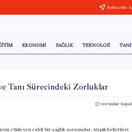
Subscribe t
ĞİTİM
EKONOMİ
SAĞLIK
TEKNOLOJİ
TANI
 ve Tanı Sürecindeki Zorluklar
Çölyak
yorumlar kapal
Hastalığı:
Sinsi
Tehlike
ve
ini etkileyen ciddi bir sağlık sorunudur. Atipik belirtileri