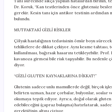
Tanı sürecinde sıkça yapılan hatalardan birinin, 
Dr. Koruk, “Kan testlerinden önce glutensiz besl
gerekir. Kesin tanı için antikor testinin ardından
bulundu.
MUTFAKTAKİ GİZLİ RİSKLER
Çölyak hastalığının tedavisinin ömür boyu sürecek 
tehlikelere de dikkat çekiyor. Aynı kesme tahtası, 
kullanılması, bağırsak hasarını tetikleyebilir. Prof
kavanoza girmesi bile risk taşıyabilir. Bu nedenle ç
diyor.
“GİZLİ GLUTEN KAYNAKLARINA DİKKAT!”
Glutenin sadece unlu mamullerde değil, birçok işle
belirten uzman, hazır çorbalar, bulyonlar, soslar v
okumaya teşvik ediyor. Ayrıca, doğal olarak glute
edebileceğini (çapraz bulaşma) hatırlatarak, sadece
gerektiğinin altını çiziyor.