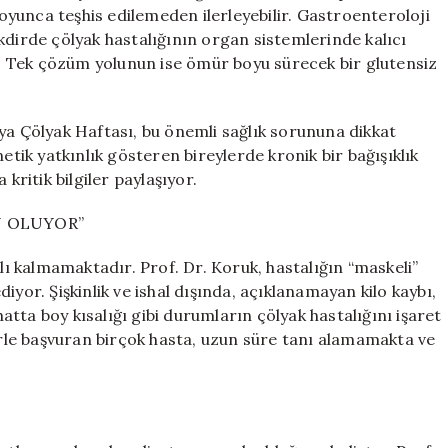
Tanı
 boyunca teşhis edilemeden ilerleyebilir. Gastroenteroloji
Sürecindeki
kdirde çölyak hastalığının organ sistemlerinde kalıcı
Zorluklar
 Tek çözüm yolunun ise ömür boyu sürecek bir glutensiz
için
ya Çölyak Haftası, bu önemli sağlık sorununa dikkat
etik yatkınlık gösteren bireylerde kronik bir bağışıklık
kritik bilgiler paylaşıyor.
N OLUYOR”
rlı kalmamaktadır. Prof. Dr. Koruk, hastalığın “maskeli”
ediyor. Şişkinlik ve ishal dışında, açıklanamayan kilo kaybı,
hatta boy kısalığı gibi durumların çölyak hastalığını işaret
lerle başvuran birçok hasta, uzun süre tanı alamamakta ve