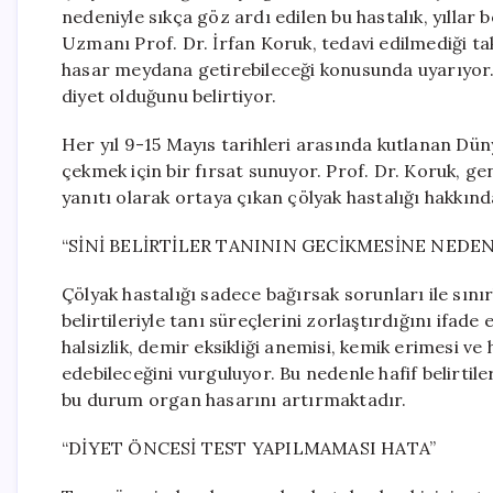
nedeniyle sıkça göz ardı edilen bu hastalık, yıllar
Uzmanı Prof. Dr. İrfan Koruk, tedavi edilmediği ta
hasar meydana getirebileceği konusunda uyarıyor.
diyet olduğunu belirtiyor.
Her yıl 9-15 Mayıs tarihleri arasında kutlanan Dün
çekmek için bir fırsat sunuyor. Prof. Dr. Koruk, gen
yanıtı olarak ortaya çıkan çölyak hastalığı hakkında 
“SİNİ BELİRTİLER TANININ GECİKMESİNE NEDE
Çölyak hastalığı sadece bağırsak sorunları ile sını
belirtileriyle tanı süreçlerini zorlaştırdığını ifade 
halsizlik, demir eksikliği anemisi, kemik erimesi ve 
edebileceğini vurguluyor. Bu nedenle hafif belirti
bu durum organ hasarını artırmaktadır.
“DİYET ÖNCESİ TEST YAPILMAMASI HATA”