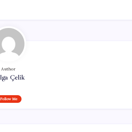
Author
lga Çelik
Follow Me