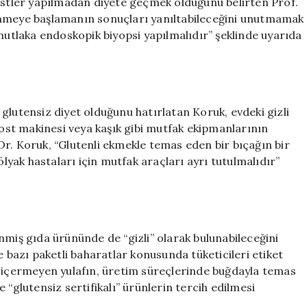
testler yapılmadan diyete geçmek olduğunu belirten Prof.
enmeye başlamanın sonuçları yanıltabileceğini unutmamak
 mutlaka endoskopik biyopsi yapılmalıdır” şeklinde uyarıda
glutensiz diyet olduğunu hatırlatan Koruk, evdeki gizli
tost makinesi veya kaşık gibi mutfak ekipmanlarının
. Dr. Koruk, “Glutenli ekmekle temas eden bir bıçağın bir
ölyak hastaları için mutfak araçları ayrı tutulmalıdır”
nmiş gıda ürününde de “gizli” olarak bulunabileceğini
e bazı paketli baharatlar konusunda tüketicileri etiket
n içermeyen yulafın, üretim süreçlerinde buğdayla temas
 “glutensiz sertifikalı” ürünlerin tercih edilmesi