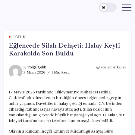
Skip
to
content
EĞITIM
Eğlencede Silah Dehşeti: Halay Keyfi
Karakolda Son Buldu
Eğlencede
By
Tolga Çelik
yorumlar kapalı
Silah
17 Mayıs 2026
1 Min Read
Dehşeti:
Halay
Keyfi
17 Mayıs 2026 tarihinde, Süleymaniye Mahallesi İstiklal
Karakolda
Caddesi’nde düzenlenen bir düğün öncesi eğlencede gergin
Son
Buldu
anlar yaşandı. Davetlilerin halay çektiği esnada, C.Y. belinden
için
çıkardığı tabancasıyla havaya ateş açtı. Silah seslerinin
yankılandığı an, çevrede büyük bir paniğe yol açtı. O anlar, bir
izleyici tarafından cep telefonu kamerasıyla kaydedildi.
Olayın ardından İnegöl Emniyet Müdürlüğü Asayiş Büro