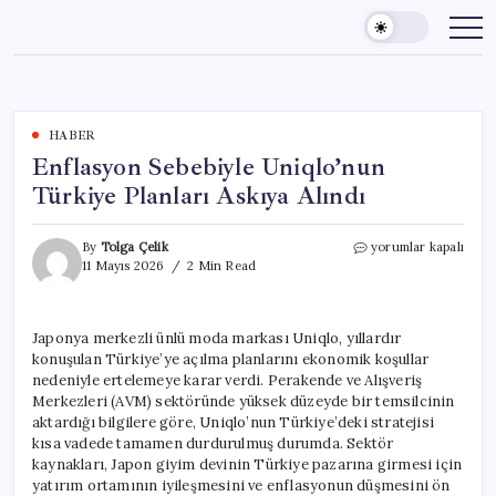
Skip
to
content
HABER
Enflasyon Sebebiyle Uniqlo’nun
Türkiye Planları Askıya Alındı
Enflasyon
By
Tolga Çelik
yorumlar kapalı
Sebebiyle
11 Mayıs 2026
2 Min Read
Uniqlo’nun
Türkiye
Planları
Japonya merkezli ünlü moda markası Uniqlo, yıllardır
Askıya
konuşulan Türkiye’ye açılma planlarını ekonomik koşullar
Alındı
için
nedeniyle ertelemeye karar verdi. Perakende ve Alışveriş
Merkezleri (AVM) sektöründe yüksek düzeyde bir temsilcinin
aktardığı bilgilere göre, Uniqlo’nun Türkiye’deki stratejisi
kısa vadede tamamen durdurulmuş durumda. Sektör
kaynakları, Japon giyim devinin Türkiye pazarına girmesi için
yatırım ortamının iyileşmesini ve enflasyonun düşmesini ön