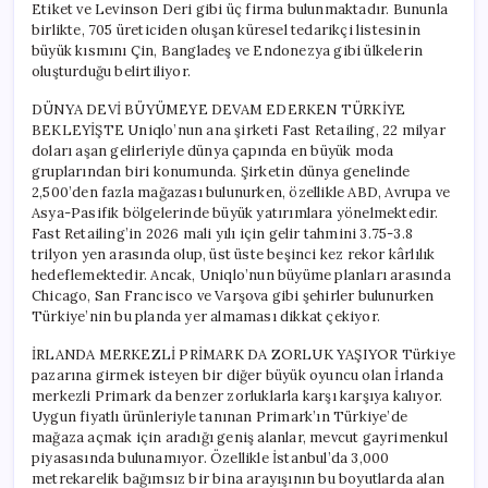
Etiket ve Levinson Deri gibi üç firma bulunmaktadır. Bununla
birlikte, 705 üreticiden oluşan küresel tedarikçi listesinin
büyük kısmını Çin, Bangladeş ve Endonezya gibi ülkelerin
oluşturduğu belirtiliyor.
DÜNYA DEVİ BÜYÜMEYE DEVAM EDERKEN TÜRKİYE
BEKLEYİŞTE Uniqlo’nun ana şirketi Fast Retailing, 22 milyar
doları aşan gelirleriyle dünya çapında en büyük moda
gruplarından biri konumunda. Şirketin dünya genelinde
2,500’den fazla mağazası bulunurken, özellikle ABD, Avrupa ve
Asya-Pasifik bölgelerinde büyük yatırımlara yönelmektedir.
Fast Retailing’in 2026 mali yılı için gelir tahmini 3.75-3.8
trilyon yen arasında olup, üst üste beşinci kez rekor kârlılık
hedeflemektedir. Ancak, Uniqlo’nun büyüme planları arasında
Chicago, San Francisco ve Varşova gibi şehirler bulunurken
Türkiye’nin bu planda yer almaması dikkat çekiyor.
İRLANDA MERKEZLİ PRİMARK DA ZORLUK YAŞIYOR Türkiye
pazarına girmek isteyen bir diğer büyük oyuncu olan İrlanda
merkezli Primark da benzer zorluklarla karşı karşıya kalıyor.
Uygun fiyatlı ürünleriyle tanınan Primark’ın Türkiye’de
mağaza açmak için aradığı geniş alanlar, mevcut gayrimenkul
piyasasında bulunamıyor. Özellikle İstanbul’da 3,000
metrekarelik bağımsız bir bina arayışının bu boyutlarda alan