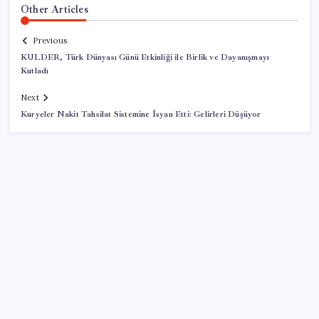
Other Articles
Previous
KULDER, Türk Dünyası Günü Etkinliği ile Birlik ve Dayanışmayı
Kutladı
Next
Kuryeler Nakit Tahsilat Sistemine İsyan Etti: Gelirleri Düşüyor
SON YAZILAR
Emekli maaşı farkları bu gece hesaplara yatıyor