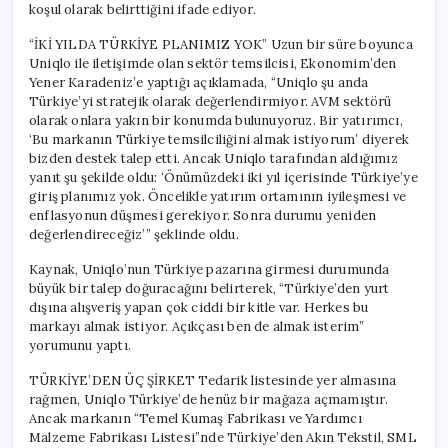
koşul olarak belirttiğini ifade ediyor.
“İKİ YILDA TÜRKİYE PLANIMIZ YOK” Uzun bir süre boyunca
Uniqlo ile iletişimde olan sektör temsilcisi, Ekonomim’den
Yener Karadeniz’e yaptığı açıklamada, “Uniqlo şu anda
Türkiye’yi stratejik olarak değerlendirmiyor. AVM sektörü
olarak onlara yakın bir konumda bulunuyoruz. Bir yatırımcı,
‘Bu markanın Türkiye temsilciliğini almak istiyorum’ diyerek
bizden destek talep etti. Ancak Uniqlo tarafından aldığımız
yanıt şu şekilde oldu: ‘Önümüzdeki iki yıl içerisinde Türkiye’ye
giriş planımız yok. Öncelikle yatırım ortamının iyileşmesi ve
enflasyonun düşmesi gerekiyor. Sonra durumu yeniden
değerlendireceğiz’” şeklinde oldu.
Kaynak, Uniqlo’nun Türkiye pazarına girmesi durumunda
büyük bir talep doğuracağını belirterek, “Türkiye’den yurt
dışına alışveriş yapan çok ciddi bir kitle var. Herkes bu
markayı almak istiyor. Açıkçası ben de almak isterim”
yorumunu yaptı.
TÜRKİYE’DEN ÜÇ ŞİRKET Tedarik listesinde yer almasına
rağmen, Uniqlo Türkiye’de henüz bir mağaza açmamıştır.
Ancak markanın “Temel Kumaş Fabrikası ve Yardımcı
Malzeme Fabrikası Listesi”nde Türkiye’den Akın Tekstil, SML