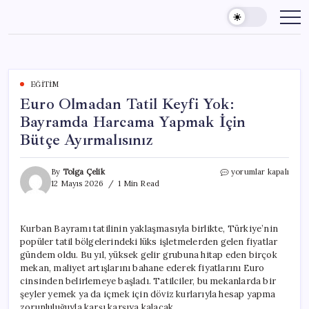
Skip
to
content
EĞITIM
Euro Olmadan Tatil Keyfi Yok:
Bayramda Harcama Yapmak İçin
Bütçe Ayırmalısınız
Euro
By
Tolga Çelik
yorumlar kapalı
Olmadan
12 Mayıs 2026
1 Min Read
Tatil
Keyfi
Yok:
Kurban Bayramı tatilinin yaklaşmasıyla birlikte, Türkiye’nin
Bayramda
popüler tatil bölgelerindeki lüks işletmelerden gelen fiyatlar
Harcama
Yapmak
gündem oldu. Bu yıl, yüksek gelir grubuna hitap eden birçok
İçin
mekan, maliyet artışlarını bahane ederek fiyatlarını Euro
Bütçe
cinsinden belirlemeye başladı. Tatilciler, bu mekanlarda bir
Ayırmalısınız
şeyler yemek ya da içmek için döviz kurlarıyla hesap yapma
için
zorunluluğuyla karşı karşıya kalacak.