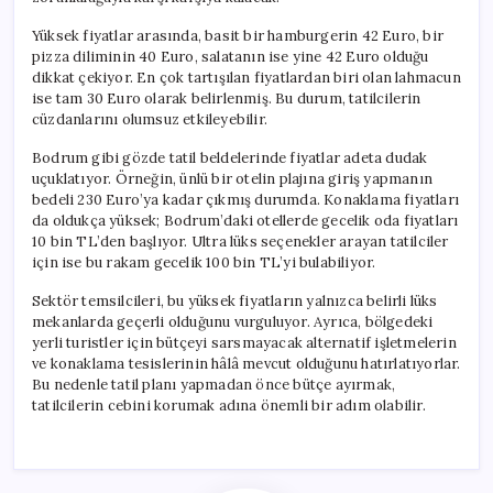
Yüksek fiyatlar arasında, basit bir hamburgerin 42 Euro, bir
pizza diliminin 40 Euro, salatanın ise yine 42 Euro olduğu
dikkat çekiyor. En çok tartışılan fiyatlardan biri olan lahmacun
ise tam 30 Euro olarak belirlenmiş. Bu durum, tatilcilerin
cüzdanlarını olumsuz etkileyebilir.
Bodrum gibi gözde tatil beldelerinde fiyatlar adeta dudak
uçuklatıyor. Örneğin, ünlü bir otelin plajına giriş yapmanın
bedeli 230 Euro’ya kadar çıkmış durumda. Konaklama fiyatları
da oldukça yüksek; Bodrum’daki otellerde gecelik oda fiyatları
10 bin TL’den başlıyor. Ultra lüks seçenekler arayan tatilciler
için ise bu rakam gecelik 100 bin TL’yi bulabiliyor.
Sektör temsilcileri, bu yüksek fiyatların yalnızca belirli lüks
mekanlarda geçerli olduğunu vurguluyor. Ayrıca, bölgedeki
yerli turistler için bütçeyi sarsmayacak alternatif işletmelerin
ve konaklama tesislerinin hâlâ mevcut olduğunu hatırlatıyorlar.
Bu nedenle tatil planı yapmadan önce bütçe ayırmak,
tatilcilerin cebini korumak adına önemli bir adım olabilir.