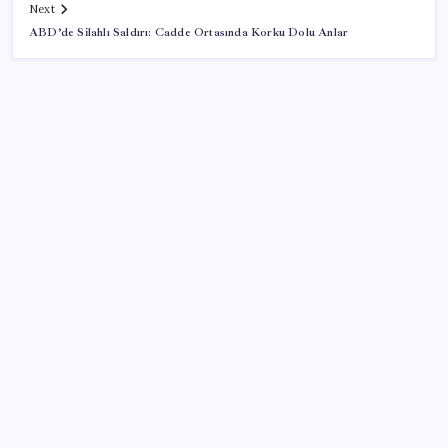
Next
ABD’de Silahlı Saldırı: Cadde Ortasında Korku Dolu Anlar
SON YAZILAR
TBMM Adalet Komisyonu’nda çerçeve yasa
tartışmalarla başladı: Komisyonda ‘yasa’ atışması
Eskişehir’de 2 belediye başkanı YENİ Parti’ye geçti
Salgın hızla yayıldı: 1,5 milyon koli yumurta toplatıldı
2026 YÖKDİL/2 ne zaman, saat kaçta? YÖKDİL/2
sınavı kaç dakika, kaç soru?