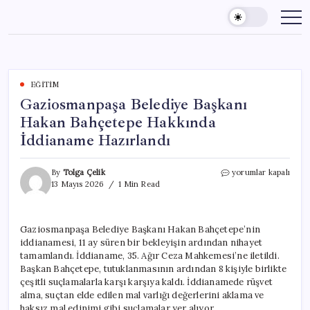
Skip
to
content
EĞITIM
Gaziosmanpaşa Belediye Başkanı
Hakan Bahçetepe Hakkında
İddianame Hazırlandı
Gaziosmanpaşa
By
Tolga Çelik
yorumlar kapalı
Belediye
13 Mayıs 2026
1 Min Read
Başkanı
Hakan
Bahçetepe
Gaziosmanpaşa Belediye Başkanı Hakan Bahçetepe’nin
Hakkında
iddianamesi, 11 ay süren bir bekleyişin ardından nihayet
İddianame
Hazırlandı
tamamlandı. İddianame, 35. Ağır Ceza Mahkemesi’ne iletildi.
için
Başkan Bahçetepe, tutuklanmasının ardından 8 kişiyle birlikte
çeşitli suçlamalarla karşı karşıya kaldı. İddianamede rüşvet
alma, suçtan elde edilen mal varlığı değerlerini aklama ve
haksız mal edinimi gibi suçlamalar yer alıyor.