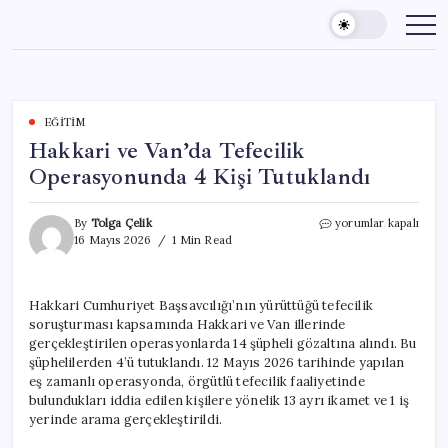
Skip
to
content
EĞITIM
Hakkari ve Van’da Tefecilik
Operasyonunda 4 Kişi Tutuklandı
Hakkari
By
Tolga Çelik
yorumlar kapalı
ve
16 Mayıs 2026
1 Min Read
Van’da
Tefecilik
Operasyonunda
Hakkari Cumhuriyet Başsavcılığı’nın yürüttüğü tefecilik
4
soruşturması kapsamında Hakkari ve Van illerinde
Kişi
Tutuklandı
gerçekleştirilen operasyonlarda 14 şüpheli gözaltına alındı. Bu
için
şüphelilerden 4’ü tutuklandı. 12 Mayıs 2026 tarihinde yapılan
eş zamanlı operasyonda, örgütlü tefecilik faaliyetinde
bulundukları iddia edilen kişilere yönelik 13 ayrı ikamet ve 1 iş
yerinde arama gerçekleştirildi.