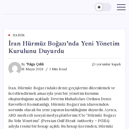
Skip
to
content
HABER
İran Hürmüz Boğazı’nda Yeni Yönetim
Kurulunu Duyurdu
İran
By
Tolga Çelik
yorumlar kapalı
Hürmüz
18 Mayıs 2026
1 Min Read
Boğazı’nda
Yeni
Yönetim
İran, Hürmüz Boğazı’ndaki deniz geçişlerini düzenlemek ve
Kurulunu
ücretlendirmek amacıyla yeni bir yönetim kurumu
Duyurdu
için
oluşturduğunu açıkladı. Devrim Muhafızları Ordusu Deniz
Kuvvetleri Komutanlığı, Hürmüz Boğazı’nın idaresinden
sorumlu olacak bu yeni yapının kurulduğunu duyurdu. Ayrıca,
ABD merkezli sosyal medya platformu X’te “Hürmüz Boğazı
Su Yolu Yönetimi” (Persian Gulf Strait Authority – PGSA)
adıyla resmi bir hesap açıldı. Bu hesap üzerinden, Hürmüz