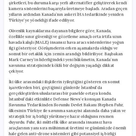
şirketleri, bu duruma karşı yerli alternatifler geliştirerek kendi
kamera sistemlerini başarıyla üretmeye başladı. Aradan geçen
yılların ardından Kanada’nın askeri İHA tedarikinde yeniden
Türkiye’ye yöneldiği ifade ediliyor.
Güvenlik kaynaklarına dayanan bilgilere göre, Kanada,
özellikle sınır güvenliği ve gözetleme amaçlı orta irtifa uzun
havada kalışlı (MALE) insansız hava aracı sistemlerine yoğun
ilgi gösteriyor. Görüşmelerin erken aşamalarda olduğu ve
somut bir ortaklık için zemin arandığı bildiriliyor. Başbakan
Mark Carney’in liderliğindeki yeni hükümetin, Kanada’nın
savunma stratejisinde köklü bir değişim yaşadığı dikkat
çekiyor.
İki ülke arasındaki ilişkilerin iyileştiğini gösteren en somut
işaretlerden biri, geçtiğimiz günlerde İstanbul’da
gerçekleştirilen uluslararası bir panelde ortaya kondu.
İstanbul’daki etkinlikte Defense News’e konuşan Kanada
Savunma Tedarikinden Sorumlu Devlet Bakanı Stephen Fuhr,
ülkesinin Türkiye ile savunma sanayisi alanında daha yakın ve
stratejik bir iş birliği yürütmeye hazır olduğunu resmen
duyurdu. Fuhr, iki müttefik ülke arasında insansız hava
araçlarının yanı sıra mühimmat üretimi ve günümüzde önemli
hale gelen anti-drone sistemleri gibi potansiyel iş birliği