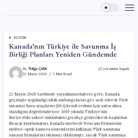
Skip
to
content
EĞITIM
Kanada’nın Türkiye ile Savunma İş
Birliği Planları Yeniden Gündemde
Kanada’nın
By
Tolga Çelik
yorumlar kapalı
Türkiye
22 Mayıs 2026
1 Min Read
ile
Savunma
İş
22 Mayıs 2026 tarihinde yayımlanan habere göre, Kanada,
Birliği
geçmişte uyguladığı silah ambargolarını göz ardı ederek Türk
Planları
Yeniden
insansız hava araçlarını (İHA) kendi ordusu için satın alma
Gündemde
olasılığını değerlendiriyor. 2019 yılında Türkiye’nin
için
Suriye’deki askeri müdahalesi gerekçe gösterilerek başlatılan
ihracat kısıtlamaları, Kanada merkezli Wescam firmasının
elektro-optik kamera sistemlerini kullanan Türk savunma
sanayii firmalarını olumsuz etkilemişti. Ancak Türk savunma