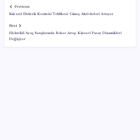
Previous
Küresel Elektrik Kesintisi Tehlikesi: Güneş Aktiviteleri Artıyor
Next
Elektrikli Araç Satışlarında Rekor Artış: Küresel Pazar Dinamikleri
Değişiyor
SON YAZILAR
Vatan aynı, kan aynı, hak farklı
OpenAI, yapay zeka modellerinin sınırların dışına
çıktığını açıkladı