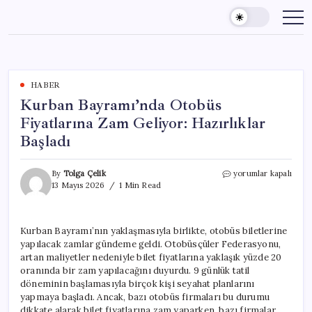
Skip
to
content
HABER
Kurban Bayramı’nda Otobüs
Fiyatlarına Zam Geliyor: Hazırlıklar
Başladı
Kurban
By
Tolga Çelik
yorumlar kapalı
Bayramı’nda
13 Mayıs 2026
1 Min Read
Otobüs
Fiyatlarına
Zam
Kurban Bayramı’nın yaklaşmasıyla birlikte, otobüs biletlerine
Geliyor:
yapılacak zamlar gündeme geldi. Otobüsçüler Federasyonu,
Hazırlıklar
Başladı
artan maliyetler nedeniyle bilet fiyatlarına yaklaşık yüzde 20
için
oranında bir zam yapılacağını duyurdu. 9 günlük tatil
döneminin başlamasıyla birçok kişi seyahat planlarını
yapmaya başladı. Ancak, bazı otobüs firmaları bu durumu
dikkate alarak bilet fiyatlarına zam yaparken, bazı firmalar