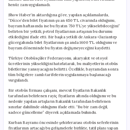
henüz zam uygulamadı.
Show Haber’in aktardığına göre, yapılan açıklamalarda,
“Düzce’den bilet fiyatının şu an 650 TL civarında olduğunu,
bayram haftasında ise bu fiyatın 750 TL’ye yükselebileceğini”
belirten bir yetkili, petrol fiyatlarının artışının bu durumu
etkilediğini ifade etti. Bir başka yetkili de Ankara-Gaziantep
güzergahında bilet fiyatlarının şu anda 1600 TL olduğunu ve
bayram döneminde bu fiyatın değişmeyeceğini kaydetti.
Türkiye Otobüsçüler Federasyonu, akaryakıt ve otoyol
ücretlerinin yükseldiğini hatırlatarak, bu maliyetlerin otobüs
biletlerine yansıyacağını belirtti. Özellikle, bayramdan sonra
tüm bölgelere zamlı tarifelerin uygulanmaya başlanacağı
vurgulandı.
Bir otobüs firması çalışanı, mevcut fiyatların Bakanlık
tarafından belirlenen rayiç fiyatların altında olduğunu ve bu
nedenle yapılan artışların Bakanlık tarafından belirlenen
sınırlar dahilinde olduğunu ifade etti. “Bu bir zam değil,
sadece güncelleme” diyerek açıklamada bulundu.
Kurban Bayramı öncesinde şehirlerarası otobüs seferlerinin
fiyatlarının artacağı bu gelişmelerle birlikte, tatil planı yapan