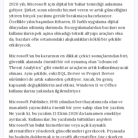
2026 yılı, Microsoft için dijital bir bahar temizliği anlamına
geliyor. Şirket, uzun süredir hizmet veren ve artık güncelliğini
yitiren birçok yazılımı geride bırakmaya hazırlanıyor.
Özellikle yılın başından itibaren, 15 farklı uygulama dijital
dünyadan silinmiş durumda. Bu uygulamalardan bazıları son
kullanıcıların pek aşina olmadığı teknik altyapı araçları olsa
da, bazıları ofis ortamındaki alışkanlıkları köklü bir şekilde
etkileyecek.
Microsoft’un bu kararının en dikkat çekici sonuçlarından biri,
güvenlik alanında önemli bir rol oynamış olan “Advanced
Threat Analytics” gibi emektar araçların artık kullanılmayacak
olması. Aynı şekilde, eski SQL Server ve Project Server
sürümleri de artık sahneden çekiliyor. Ancak, bu geniş
kapsamlı değişikliklerin asıl etkisi, Windows 11 ve Office
kullanıcılarını yakından ilgilendiriyor.
Microsoft Publisher, 1991 yılından beri hayatımızda olan ve
masaüstü yayıncılıkta önemli bir yere sahip olan bir yazılım.
Ne yazık ki, bu yazılım 13 Ekim 2026’da tamamen emekliye
ayrılacak. Kullanıcılar, bu yazılımda tuttukları arşivleri
Microsoft’un bulut hizmetlerine veya açık kaynaklı
alternatiflere yönelerek güncellemeleri gerekecek. Piyasada
bu boşluğu doldurmak için çeşitli alternatifler öne çıkarken,