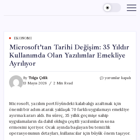
Skip
to
content
EKONOMI
Microsoft’tan Tarihi Değişim: 35 Yıldır
Kullanımda Olan Yazılımlar Emekliye
Ayrılıyor
Microsoft’tan
By
Tolga Çelik
yorumlar kapalı
Tarihi
13 Mayıs 2026
2 Min Read
Değişim:
35
Yıldır
Microsoft, yazılım portföyündeki kalabalığı azaltmak için
Kullanımda
önemli bir adım atarak yaklaşık 70 farklı uygulamayı emekliye
Olan
Yazılımlar
ayırma kararı aldı. Bu süreç, 35 yıllık geçmişe sahip
Emekliye
uygulamaların da dahil olduğu çeşitli yazılımların sona
Ayrılıyor
ermesini içeriyor. Ocak ayında başlayan bu temizlik
için
operasyonunun detayları, kullanıcılar için büyük önem taşıyor.