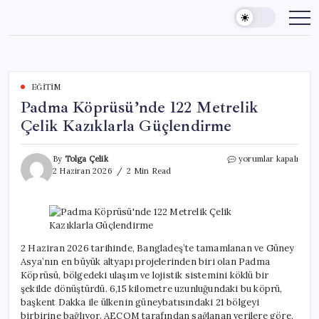
Skip
to
content
EĞITIM
Padma Köprüsü’nde 122 Metrelik
Çelik Kazıklarla Güçlendirme
Padma
By
Tolga Çelik
yorumlar kapalı
Köprüsü’nde
2 Haziran 2026
2 Min Read
122
Metrelik
Çelik
Kazıklarla
Güçlendirme
için
2 Haziran 2026 tarihinde, Bangladeş’te tamamlanan ve Güney
Asya’nın en büyük altyapı projelerinden biri olan Padma
Köprüsü, bölgedeki ulaşım ve lojistik sistemini köklü bir
şekilde dönüştürdü. 6,15 kilometre uzunluğundaki bu köprü,
başkent Dakka ile ülkenin güneybatısındaki 21 bölgeyi
birbirine bağlıyor. AECOM tarafından sağlanan verilere göre,