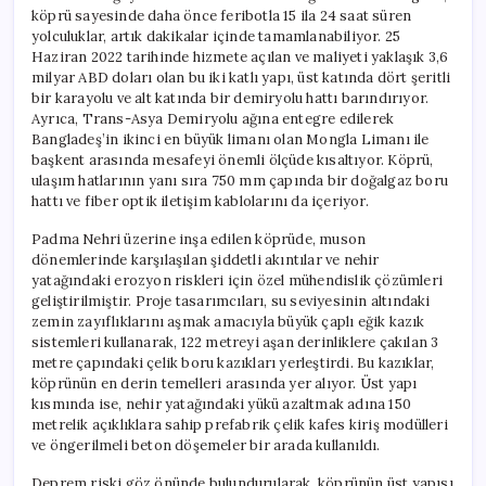
köprü sayesinde daha önce feribotla 15 ila 24 saat süren
yolculuklar, artık dakikalar içinde tamamlanabiliyor. 25
Haziran 2022 tarihinde hizmete açılan ve maliyeti yaklaşık 3,6
milyar ABD doları olan bu iki katlı yapı, üst katında dört şeritli
bir karayolu ve alt katında bir demiryolu hattı barındırıyor.
Ayrıca, Trans-Asya Demiryolu ağına entegre edilerek
Bangladeş’in ikinci en büyük limanı olan Mongla Limanı ile
başkent arasında mesafeyi önemli ölçüde kısaltıyor. Köprü,
ulaşım hatlarının yanı sıra 750 mm çapında bir doğalgaz boru
hattı ve fiber optik iletişim kablolarını da içeriyor.
Padma Nehri üzerine inşa edilen köprüde, muson
dönemlerinde karşılaşılan şiddetli akıntılar ve nehir
yatağındaki erozyon riskleri için özel mühendislik çözümleri
geliştirilmiştir. Proje tasarımcıları, su seviyesinin altındaki
zemin zayıflıklarını aşmak amacıyla büyük çaplı eğik kazık
sistemleri kullanarak, 122 metreyi aşan derinliklere çakılan 3
metre çapındaki çelik boru kazıkları yerleştirdi. Bu kazıklar,
köprünün en derin temelleri arasında yer alıyor. Üst yapı
kısmında ise, nehir yatağındaki yükü azaltmak adına 150
metrelik açıklıklara sahip prefabrik çelik kafes kiriş modülleri
ve öngerilmeli beton döşemeler bir arada kullanıldı.
Deprem riski göz önünde bulundurularak, köprünün üst yapısı