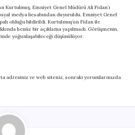
Emniyet
n Kurtulmuş, Emniyet Genel Müdürü Ali Fidan’ı
Genel
sosyal medya hesabından duyuruldu. Emniyet Genel
Müdürü
lı olduğu bildirildi. Kurtulmuş’un Fidan ile
Ali
hakkında henüz bir açıklama yapılmadı. Görüşmenin,
Fidan
erinde yoğunlaşabileceği düşünülüyor.
ile
Önemli
Bir
Görüşme
Gerçekleştirdi
için
ta adresiniz ve web siteniz, sonraki yorumlarınızda