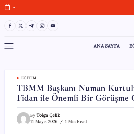
Skip
-
to
content
https://www.facebook.com/
https://twitter.com/
https://t.me/
https://www.instagram.com/
https://youtube.com/
ANA SAYFA
E
EĞITIM
TBMM Başkanı Numan Kurtulm
Fidan ile Önemli Bir Görüşme G
By
Tolga Çelik
11 Mayıs 2026
1 Min Read