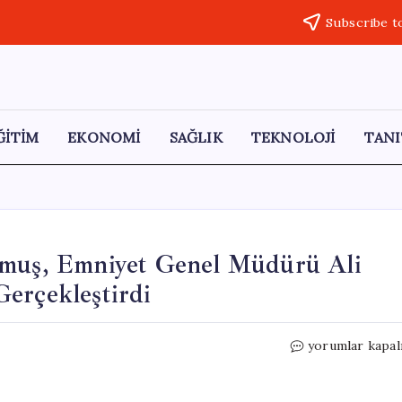
Subscribe t
ĞİTİM
EKONOMİ
SAĞLIK
TEKNOLOJİ
TANI
uş, Emniyet Genel Müdürü Ali
erçekleştirdi
TBMM
yorumlar kapal
Başkanı
Numan
Kurtulmuş,