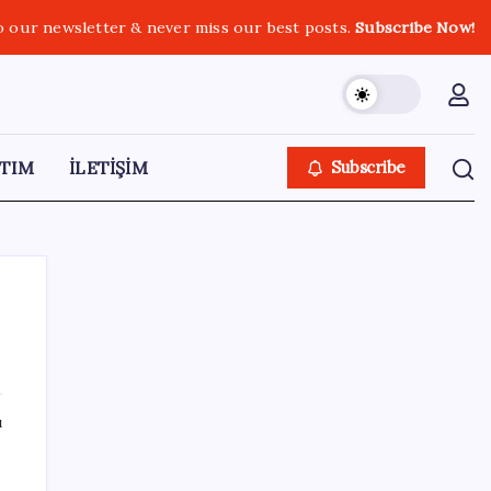
o our newsletter & never miss our best posts.
Subscribe Now!
TIM
İLETİŞİM
Subscribe
SON YAZILAR
ı
Emekli maaşı farkları bu gece hesaplara
yatıyor