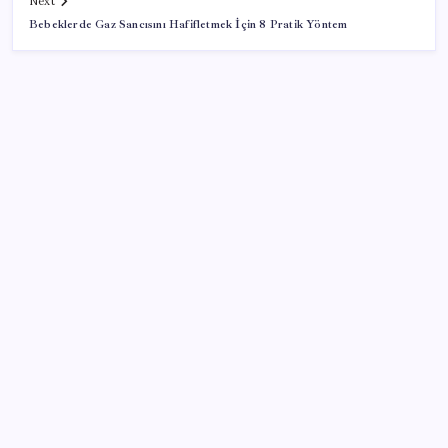
Next
Bebeklerde Gaz Sancısını Hafifletmek İçin 8 Pratik Yöntem
SON YAZILAR
Vatan aynı, kan aynı, hak farklı
OpenAI, yapay zeka modellerinin sınırların dışına
çıktığını açıkladı
Son Dakika… Ayrıntılar ortaya çıktı: İşte ‘çerçeve
yasa’ kanun teklifi
DUS 1. dönem ek yerleştirme sonuçları açıklandı