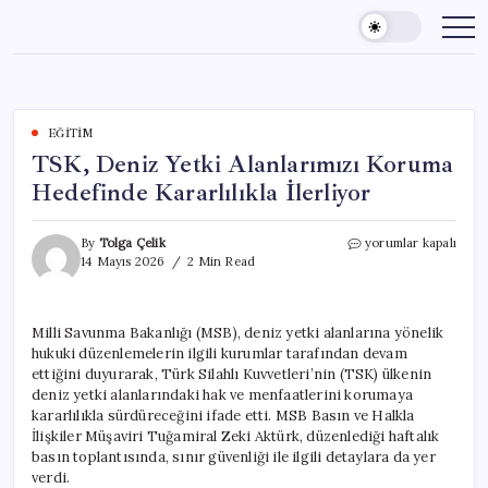
Skip
to
content
EĞITIM
TSK, Deniz Yetki Alanlarımızı Koruma
Hedefinde Kararlılıkla İlerliyor
TSK,
By
Tolga Çelik
yorumlar kapalı
Deniz
14 Mayıs 2026
2 Min Read
Yetki
Alanlarımızı
Koruma
Milli Savunma Bakanlığı (MSB), deniz yetki alanlarına yönelik
Hedefinde
hukuki düzenlemelerin ilgili kurumlar tarafından devam
Kararlılıkla
İlerliyor
ettiğini duyurarak, Türk Silahlı Kuvvetleri’nin (TSK) ülkenin
için
deniz yetki alanlarındaki hak ve menfaatlerini korumaya
kararlılıkla sürdüreceğini ifade etti. MSB Basın ve Halkla
İlişkiler Müşaviri Tuğamiral Zeki Aktürk, düzenlediği haftalık
basın toplantısında, sınır güvenliği ile ilgili detaylara da yer
verdi.