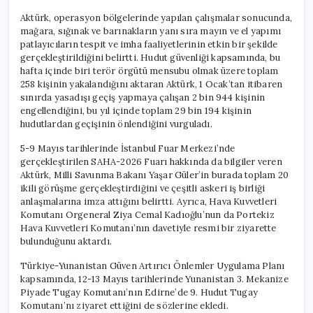
Aktürk, operasyon bölgelerinde yapılan çalışmalar sonucunda,
mağara, sığınak ve barınakların yanı sıra mayın ve el yapımı
patlayıcıların tespit ve imha faaliyetlerinin etkin bir şekilde
gerçekleştirildiğini belirtti. Hudut güvenliği kapsamında, bu
hafta içinde biri terör örgütü mensubu olmak üzere toplam
258 kişinin yakalandığını aktaran Aktürk, 1 Ocak’tan itibaren
sınırda yasadışı geçiş yapmaya çalışan 2 bin 944 kişinin
engellendiğini, bu yıl içinde toplam 29 bin 194 kişinin
hudutlardan geçişinin önlendiğini vurguladı.
5-9 Mayıs tarihlerinde İstanbul Fuar Merkezi’nde
gerçekleştirilen SAHA-2026 Fuarı hakkında da bilgiler veren
Aktürk, Milli Savunma Bakanı Yaşar Güler’in burada toplam 20
ikili görüşme gerçekleştirdiğini ve çeşitli askeri iş birliği
anlaşmalarına imza attığını belirtti. Ayrıca, Hava Kuvvetleri
Komutanı Orgeneral Ziya Cemal Kadıoğlu’nun da Portekiz
Hava Kuvvetleri Komutanı’nın davetiyle resmi bir ziyarette
bulunduğunu aktardı.
Türkiye-Yunanistan Güven Artırıcı Önlemler Uygulama Planı
kapsamında, 12-13 Mayıs tarihlerinde Yunanistan 3. Mekanize
Piyade Tugay Komutanı’nın Edirne’de 9. Hudut Tugay
Komutanı’nı ziyaret ettiğini de sözlerine ekledi.