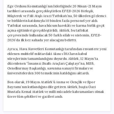
Ege Ordusu Komutanlığı’nın liderliğinde 20 Nisan-21 Mayıs
tarihleri arasında gerçekleştirilen EFES-2026 Birleşik,
Müşterek ve Fiili Atışlı Arazi Tatbikatı’na, 50 ülkeden gözlemci
ve birliklerin katılımıyla 10 binden fazla personel yer aldı.
Tatbikat sırasında, hava hücum harekâtı ve karma birlik geçit
açma eğitimleri gerçekleştirildi. Aktürk, bu tatbikat
çerçevesinde kullanılacak 50 farklı silah ve sistemin, EFES-
2026’da ilk kez sahada yer alacağını belirtti.
Ayrıca, Hava Kuvvetleri Komutanlığı tarafından envantere yeni
eklenen muhtelif miktardaki Akıncı İHA’ların kabul
süreçlerinin tamamlandığını duyurdu. Aktürk, 12 Mayıs’ta
düzenlenen “İnsansız Sualtı Araçları Çalıştayı”na, MSB,
Genelkurmay Başkanlığı, savunma sanayii firmaları ve
üniversitelerden 300 temsilcinin katıldığını aktardı.
Son olarak, 19 Mayıs Atatürk’ü Anma ve Gençlik ve Spor
Bayramı’nın kutlandığını dile getiren Aktürk, başta Gazi
Mustafa Kemal Atatürk ve milli mücadele kahramanları olmak
üzere tüm şehitleri ve gazileri andı.