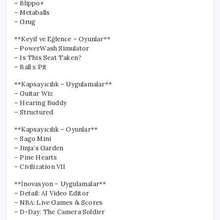
– Blippo+
– Metaballs
– Grug
**Keyif ve Eğlence – Oyunlar**
– PowerWash Simulator
– Is This Seat Taken?
– Ball x Pit
**Kapsayıcılık – Uygulamalar**
– Guitar Wiz
– Hearing Buddy
– Structured
**Kapsayıcılık – Oyunlar**
– Sago Mini
– Jinja’s Garden
– Pine Hearts
– Civilization VII
**İnovasyon – Uygulamalar**
– Detail: AI Video Editor
– NBA: Live Games & Scores
– D-Day: The Camera Soldier