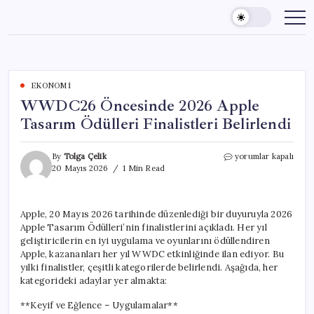
Skip
to
content
EKONOMI
WWDC26 Öncesinde 2026 Apple
Tasarım Ödülleri Finalistleri Belirlendi
WWDC26
By
Tolga Çelik
yorumlar kapalı
Öncesinde
20 Mayıs 2026
1 Min Read
2026
Apple
Tasarım
Apple, 20 Mayıs 2026 tarihinde düzenlediği bir duyuruyla 2026
Ödülleri
Apple Tasarım Ödülleri’nin finalistlerini açıkladı. Her yıl
Finalistleri
Belirlendi
geliştiricilerin en iyi uygulama ve oyunlarını ödüllendiren
için
Apple, kazananları her yıl WWDC etkinliğinde ilan ediyor. Bu
yılki finalistler, çeşitli kategorilerde belirlendi. Aşağıda, her
kategorideki adaylar yer almakta:
**Keyif ve Eğlence – Uygulamalar**