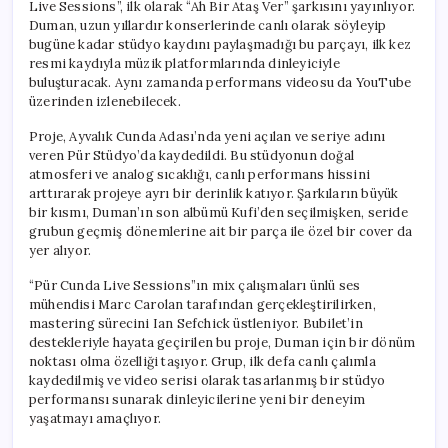
Live Sessions”, ilk olarak “Ah Bir Ataş Ver” şarkısını yayınlıyor.
Duman, uzun yıllardır konserlerinde canlı olarak söyleyip
bugüne kadar stüdyo kaydını paylaşmadığı bu parçayı, ilk kez
resmi kaydıyla müzik platformlarında dinleyiciyle
buluşturacak. Aynı zamanda performans videosu da YouTube
üzerinden izlenebilecek.
Proje, Ayvalık Cunda Adası’nda yeni açılan ve seriye adını
veren Pür Stüdyo’da kaydedildi. Bu stüdyonun doğal
atmosferi ve analog sıcaklığı, canlı performans hissini
arttırarak projeye ayrı bir derinlik katıyor. Şarkıların büyük
bir kısmı, Duman’ın son albümü Kufi’den seçilmişken, seride
grubun geçmiş dönemlerine ait bir parça ile özel bir cover da
yer alıyor.
“Pür Cunda Live Sessions”ın mix çalışmaları ünlü ses
mühendisi Marc Carolan tarafından gerçekleştirilirken,
mastering sürecini Ian Sefchick üstleniyor. Bubilet’in
destekleriyle hayata geçirilen bu proje, Duman için bir dönüm
noktası olma özelliği taşıyor. Grup, ilk defa canlı çalımla
kaydedilmiş ve video serisi olarak tasarlanmış bir stüdyo
performansı sunarak dinleyicilerine yeni bir deneyim
yaşatmayı amaçlıyor.