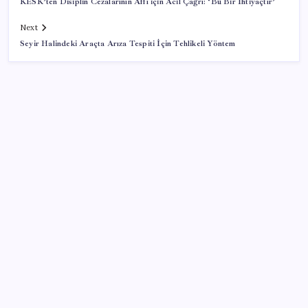
KESK’ten Disiplin Cezalarının Affı için Acil Çağrı: ‘Bu Bir İhtiyaçtır’
Next
Seyir Halindeki Araçta Arıza Tespiti İçin Tehlikeli Yöntem
SON YAZILAR
Emekli maaşı farkları bu gece hesaplara yatıyor
Android için iMessage Sunan Sunbird Yeniden
Yayında
Vatan aynı, kan aynı, hak farklı
OpenAI, yapay zeka modellerinin sınırların dışına