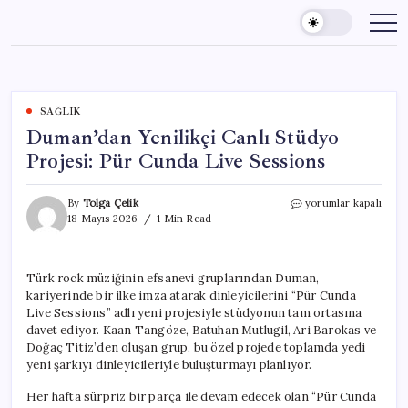
Skip
to
content
SAĞLIK
Duman’dan Yenilikçi Canlı Stüdyo
Projesi: Pür Cunda Live Sessions
Duman’dan
By
Tolga Çelik
yorumlar kapalı
Yenilikçi
18 Mayıs 2026
1 Min Read
Canlı
Stüdyo
Projesi:
Türk rock müziğinin efsanevi gruplarından Duman,
Pür
kariyerinde bir ilke imza atarak dinleyicilerini “Pür Cunda
Cunda
Live
Live Sessions” adlı yeni projesiyle stüdyonun tam ortasına
Sessions
davet ediyor. Kaan Tangöze, Batuhan Mutlugil, Ari Barokas ve
için
Doğaç Titiz’den oluşan grup, bu özel projede toplamda yedi
yeni şarkıyı dinleyicileriyle buluşturmayı planlıyor.
Her hafta sürpriz bir parça ile devam edecek olan “Pür Cunda