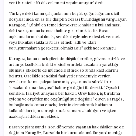
yeni bir sicil affı düzenlemesi yapılmamıştır” dedi.
Türkiye’deki kamu çalışanlarının büyük çoğunluğunun sicil
dosyalarında en az bir disiplin cezası bulunduğunu vurgulayan
Karagöz, “Çünkü en temel demokratik hakların kullanılması
dahi soruşturma konusu haline getirilmektedir. Basın
açıklamalarına katılmak, sendikal eylemlere destek vermek
veya hukuksuzluklara itiraz etmek, adli ve idari
soruşturmaların gerekçesi olmaktadır” şeklinde konuştu.
Karagöz, kamu emekçilerinin düşük ücretler, güvencesizlik ve
artan yoksullukla birlikte, sicillerindeki cezaların yarattığı
olumsuz etkilerle de mücadele etmek zorunda kaldıklarını
belirtti. Özellikle sendikal faaliyetler nedeniyle verilen
cezaların, kamu çalışanlarının iş yaşamında sürekli bir
“cezalandırma dosyası” haline geldiğini ifade etti. “Oysaki
sendikal faaliyet anayasal bir haktır. Grev hakkı, iş bırakma
eylemi ve örgütlenme özgürlüğü suç değildir” diyen Karagöz,
bu bağlamda kamu emekçilerinin demokratik haklarını
kullandıkları için soruşturmalara maruz kaldığını ve işten
uzaklaştırıldıklarını ekledi.
Basın toplantısında, son dönemde yaşanan hak ihlallerine de
değinen Karagöz, Bursa’da bir kurumda müdür yardımcılığı