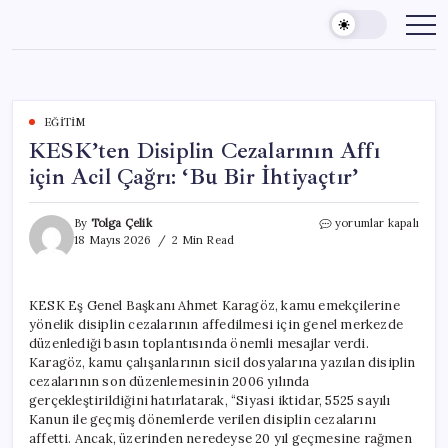
Skip
to
content
EĞITIM
KESK’ten Disiplin Cezalarının Affı
için Acil Çağrı: ‘Bu Bir İhtiyaçtır’
KESK’ten
By
Tolga Çelik
yorumlar kapalı
Disiplin
18 Mayıs 2026
2 Min Read
Cezalarının
Affı
için
KESK Eş Genel Başkanı Ahmet Karagöz, kamu emekçilerine
Acil
yönelik disiplin cezalarının affedilmesi için genel merkezde
Çağrı:
‘Bu
düzenlediği basın toplantısında önemli mesajlar verdi.
Bir
Karagöz, kamu çalışanlarının sicil dosyalarına yazılan disiplin
İhtiyaçtır’
cezalarının son düzenlemesinin 2006 yılında
için
gerçekleştirildiğini hatırlatarak, “Siyasi iktidar, 5525 sayılı
Kanun ile geçmiş dönemlerde verilen disiplin cezalarını
affetti. Ancak, üzerinden neredeyse 20 yıl geçmesine rağmen