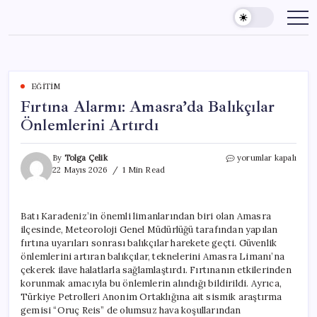
Skip
to
content
EĞITIM
Fırtına Alarmı: Amasra’da Balıkçılar
Önlemlerini Artırdı
Fırtına
By
Tolga Çelik
yorumlar kapalı
Alarmı:
22 Mayıs 2026
1 Min Read
Amasra’da
Balıkçılar
Önlemlerini
Batı Karadeniz’in önemli limanlarından biri olan Amasra
Artırdı
ilçesinde, Meteoroloji Genel Müdürlüğü tarafından yapılan
için
fırtına uyarıları sonrası balıkçılar harekete geçti. Güvenlik
önlemlerini artıran balıkçılar, teknelerini Amasra Limanı’na
çekerek ilave halatlarla sağlamlaştırdı. Fırtınanın etkilerinden
korunmak amacıyla bu önlemlerin alındığı bildirildi. Ayrıca,
Türkiye Petrolleri Anonim Ortaklığına ait sismik araştırma
gemisi “Oruç Reis” de olumsuz hava koşullarından