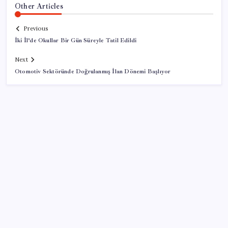
Other Articles
Previous
İki İl’de Okullar Bir Gün Süreyle Tatil Edildi
Next
Otomotiv Sektöründe Doğrulanmış İlan Dönemi Başlıyor
SON YAZILAR
TBMM Adalet Komisyonu’nda çerçeve yasa
tartışmalarla başladı: Komisyonda ‘yasa’ atışması