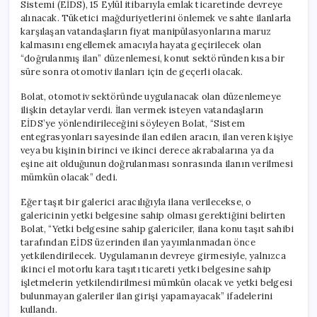
Sistemi (EİDS), 15 Eylül itibarıyla emlak ticaretinde devreye
alınacak. Tüketici mağduriyetlerini önlemek ve sahte ilanlarla
karşılaşan vatandaşların fiyat manipülasyonlarına maruz
kalmasını engellemek amacıyla hayata geçirilecek olan
“doğrulanmış ilan” düzenlemesi, konut sektöründen kısa bir
süre sonra otomotiv ilanları için de geçerli olacak.
Bolat, otomotiv sektöründe uygulanacak olan düzenlemeye
ilişkin detaylar verdi. İlan vermek isteyen vatandaşların
EİDS’ye yönlendirileceğini söyleyen Bolat, “Sistem
entegrasyonları sayesinde ilan edilen aracın, ilan veren kişiye
veya bu kişinin birinci ve ikinci derece akrabalarına ya da
eşine ait olduğunun doğrulanması sonrasında ilanın verilmesi
mümkün olacak” dedi.
Eğer taşıt bir galerici aracılığıyla ilana verilecekse, o
galericinin yetki belgesine sahip olması gerektiğini belirten
Bolat, “Yetki belgesine sahip galericiler, ilana konu taşıt sahibi
tarafından EİDS üzerinden ilan yayımlanmadan önce
yetkilendirilecek. Uygulamanın devreye girmesiyle, yalnızca
ikinci el motorlu kara taşıtı ticareti yetki belgesine sahip
işletmelerin yetkilendirilmesi mümkün olacak ve yetki belgesi
bulunmayan galeriler ilan girişi yapamayacak” ifadelerini
kullandı.