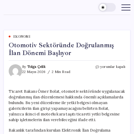
Skip
to
content
EKONOMI
Otomotiv Sektöründe Doğrulanmış
İlan Dönemi Başlıyor
Otomotiv
By
Tolga Çelik
yorumlar kapalı
Sektöründe
22 Mayıs 2026
2 Min Read
Doğrulanmış
İlan
Dönemi
Ticaret Bakanı Ömer Bolat, otomotiv sektöründe uygulanacak
Başlıyor
doğrulanmış ilan düzenlemesi hakkında önemli açıklamalarda
için
bulundu. Bu yeni düzenleme ile yetki belgesi olmayan
galericilerin ilan girişi yapamayacağını belirten Bolat,
yalnızca ikinci el motorlu kara taşıtı ticareti yetki belgesine
sahip işletmelerin ilan verebileceğini ifade etti.
Bakanlık tarafından kurulan Elektronik İlan Doğrulama