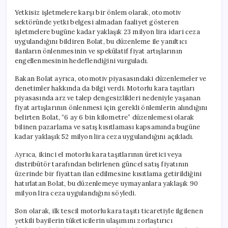
Yetkisiz işletmelere karşı bir önlem olarak, otomotiv
sektöründe yetki belgesi almadan faaliyet gösteren
işletmelere bugüne kadar yaklaşık 23 milyon lira idari ceza
uygulandığını bildiren Bolat, bu düzenleme ile yanıltıcı
ilanların önlenmesinin ve spekülatif fiyat artışlarının
engellenmesinin hedeflendiğini vurguladı.
Bakan Bolat ayrıca, otomotiv piyasasındaki düzenlemeler ve
denetimler hakkında da bilgi verdi. Motorlu kara taşıtları
piyasasında arz ve talep dengesizlikleri nedeniyle yaşanan
fiyat artışlarının önlenmesi için gerekli önlemlerin alındığını
belirten Bolat, “6 ay 6 bin kilometre” düzenlemesi olarak
bilinen pazarlama ve satış kısıtlaması kapsamında bugüne
kadar yaklaşık 52 milyon lira ceza uygulandığını açıkladı.
Ayrıca, ikinci el motorlu kara taşıtlarının üretici veya
distribütör tarafından belirlenen güncel satış fiyatının
üzerinde bir fiyattan ilan edilmesine kısıtlama getirildiğini
hatırlatan Bolat, bu düzenlemeye uymayanlara yaklaşık 90
milyon lira ceza uygulandığını söyledi.
Son olarak, ilk tescil motorlu kara taşıtı ticaretiyle ilgilenen
yetkili bayilerin tüketicilerin ulaşımını zorlaştırıcı