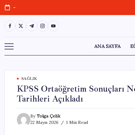
Skip
-
to
content
https://www.facebook.com/
https://twitter.com/
https://t.me/
https://www.instagram.com/
https://youtube.com/
ANA SAYFA
E
SAĞLIK
KPSS Ortaöğretim Sonuçları 
Tarihleri Açıkladı
By
Tolga Çelik
22 Mayıs 2026
1 Min Read