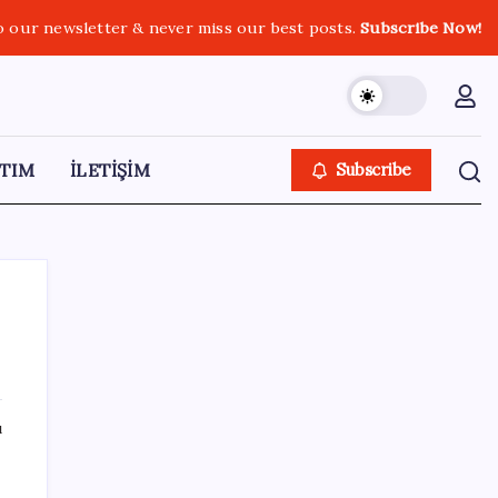
o our newsletter & never miss our best posts.
Subscribe Now!
TIM
İLETİŞİM
Subscribe
SON YAZILAR
ı
Vatan aynı, kan aynı, hak farklı