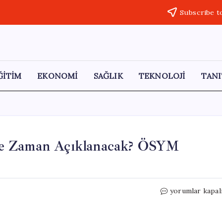
Subscribe t
ĞİTİM
EKONOMİ
SAĞLIK
TEKNOLOJİ
TANI
Ne Zaman Açıklanacak? ÖSYM
KPSS
yorumlar kapal
Ortaöğretim
Sonuçları
Ne