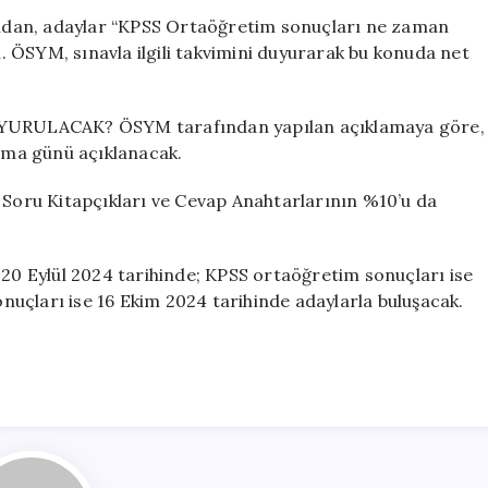
Zaman
ndan, adaylar “KPSS Ortaöğretim sonuçları ne zaman
Açıklanacak?
 ÖSYM, sınavla ilgili takvimini duyurarak bu konuda net
ÖSYM
Tarihleri
Açıkladı
ULACAK? ÖSYM tarafından yapılan açıklamaya göre,
için
uma günü açıklanacak.
l Soru Kitapçıkları ve Cevap Anahtarlarının %10’u da
0 Eylül 2024 tarihinde; KPSS ortaöğretim sonuçları ise
uçları ise 16 Ekim 2024 tarihinde adaylarla buluşacak.