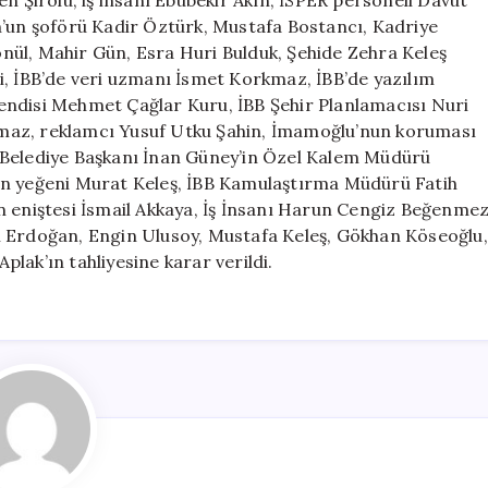
n’un şoförü Kadir Öztürk, Mustafa Bostancı, Kadriye
nül, Mahir Gün, Esra Huri Bulduk, Şehide Zehra Keleş
i, İBB’de veri uzmanı İsmet Korkmaz, İBB’de yazılım
endisi Mehmet Çağlar Kuru, İBB Şehir Planlamacısı Nuri
maz, reklamcı Yusuf Utku Şahin, İmamoğlu’nun koruması
 Belediye Başkanı İnan Güney’in Özel Kalem Müdürü
in yeğeni Murat Keleş, İBB Kamulaştırma Müdürü Fatih
n eniştesi İsmail Akkaya, İş İnsanı Harun Cengiz Beğenme
i Erdoğan, Engin Ulusoy, Mustafa Keleş, Gökhan Köseoğlu,
lak’ın tahliyesine karar verildi.