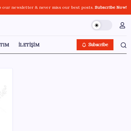
o our newsletter & never miss our best posts.
Subscribe Now!
TIM
İLETİŞİM
Subscribe
SON YAZILAR
Android için iMessage Sunan Sunbird
Yeniden Yayında