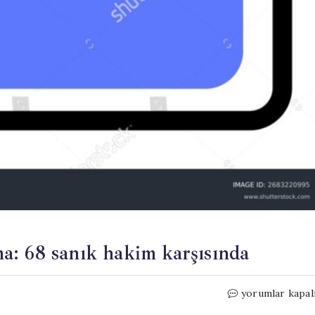
a: 68 sanık hakim karşısında
İmamoğlu
yorumlar kapal
davasında