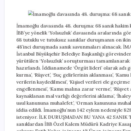
İmamoğlu davasında 48. duruşma: 68 sanık hakim k
İBB’ye yönelik ‘Yolsuzluk’ davasında aralarında 
68 tutuklu ve tutuksuz sanıklar duruşmanın on iki
48’inci duruşmada sanık savunmaları alınacak
İstanbul Büyükşehir Belediye Başkanlığı görevinde
yürütülen ‘Yolsuzluk’ soruşturması tamamlanarak 
hazırlandı. İddianamede ‘Örgüt lideri’ olarak adı
kurma’, ‘Rüşvet’, ‘Suç gelirlerinin aklanması’, ‘Kamu 
verilerin kaydedilmesi’, ‘Kişisel verileri ele geçirm
engellenmesi’, ‘Kamu malına zarar verme’, ‘Rüşvet alm
kaynaklanan mal varlığı değerlerini aklama’, ‘İhaleye
usul kanununa muhalefet’, ‘Orman kanununa muhalef
iddia edildi. İmamoğlu’nun 142 eylem nedeniyle 828 
isteniyor. İLK DURUŞMADAN BU YANA 42 SANIK T
sanıklardan İBB Özel Kalem Müdürü Kadriye Kasapo
çalışanı Fatih Yağcı, iş insanı Ali Üner, iş insanı E