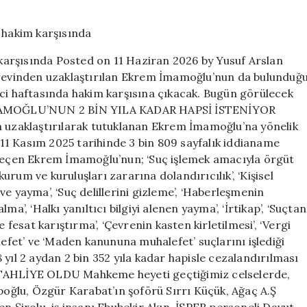
48.
duruşma:
68
sanık
arşısında Posted on 11 Haziran 2026 by Yusuf Arslan
hakim
görevinden uzaklaştırılan Ekrem İmamoğlu’nun da bulunduğ
karşısında
nci haftasında hakim karşısına çıkacak. Bugün görülecek
için
. İMAMOĞLU’NUN 2 BİN YILA KADAR HAPSİ İSTENİYOR
n uzaklaştırılarak tutuklanan Ekrem İmamoğlu’na yönelik
11 Kasım 2025 tarihinde 3 bin 809 sayfalık iddianame
 geçen Ekrem İmamoğlu’nun; ‘Suç işlemek amacıyla örgüt
kurum ve kuruluşları zararına dolandırıcılık’, ‘Kişisel
e ve yayma’, ‘Suç delillerini gizleme’, ‘Haberleşmenin
a’, ‘Halkı yanıltıcı bilgiyi alenen yayma’, ‘İrtikap’, ‘Suçtan
 fesat karıştırma’, ‘Çevrenin kasten kirletilmesi’, ‘Vergi
et’ ve ‘Maden kanununa muhalefet’ suçlarını işlediği
yıl 2 aydan 2 bin 352 yıla kadar hapisle cezalandırılması
AHLİYE OLDU Mahkeme heyeti geçtiğimiz celselerde,
ğlu, Özgür Karabat’ın şoförü Sırrı Küçük, Ağaç A.Ş
vren Şirolu, iş insanı Ebubekir Akın, İSPER personeli Davut