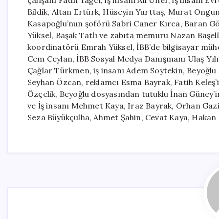
Bildik, Altan Ertürk, Hüseyin Yurttaş, Murat Ongu
Kasapoğlu’nun şoförü Sabri Caner Kırca, Baran Gö
Yüksel, Başak Tatlı ve zabıta memuru Nazan Başell
koordinatörü Emrah Yüksel, İBB’de bilgisayar müh
Cem Ceylan, İBB Sosyal Medya Danışmanı Ulaş Yıl
Çağlar Türkmen, iş insanı Adem Soytekin, Beyoğlu
Seyhan Özcan, reklamcı Esma Bayrak, Fatih Keleş’
Özçelik, Beyoğlu dosyasından tutuklu İnan Güney’i
ve İş insanı Mehmet Kaya, Iraz Bayrak, Orhan Gaz
Seza Büyükçulha, Ahmet Şahin, Cevat Kaya, Hakan Ap