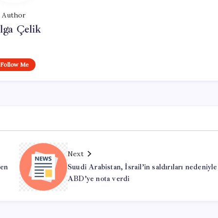
Author
lga Çelik
Follow Me
Next
len
Suudi Arabistan, İsrail’in saldırıları nedeniyle
ABD’ye nota verdi