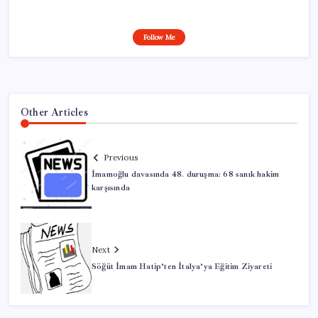
Follow Me
Other Articles
Previous
İmamoğlu davasında 48. duruşma: 68 sanık hakim
karşısında
Next
Söğüt İmam Hatip’ten İtalya’ya Eğitim Ziyareti