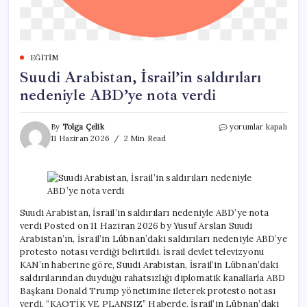
EĞITIM
Suudi Arabistan, İsrail’in saldırıları
nedeniyle ABD’ye nota verdi
Suudi
By
Tolga Çelik
yorumlar kapalı
Arabistan,
11 Haziran 2026
2 Min Read
İsrail’in
saldırıları
nedeniyle
ABD’ye
nota
verdi
Suudi Arabistan, İsrail’in saldırıları nedeniyle ABD’ye nota
için
verdi Posted on 11 Haziran 2026 by Yusuf Arslan Suudi
Arabistan’ın, İsrail’in Lübnan’daki saldırıları nedeniyle ABD’ye
protesto notası verdiği belirtildi. İsrail devlet televizyonu
KAN’ın haberine göre, Suudi Arabistan, İsrail’in Lübnan’daki
saldırılarından duyduğu rahatsızlığı diplomatik kanallarla ABD
Başkanı Donald Trump yönetimine ileterek protesto notası
verdi. “KAOTİK VE PLANSIZ” Haberde, İsrail’in Lübnan’daki