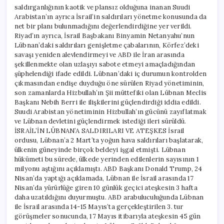
saldırganlığının kaotik ve plansız olduğuna inanan Suudi
Arabistan’ın ayrıca İsrail’in saldırıları yönetme konusunda da
net bir planı bulunmadığını değerlendirdiğine yer verildi.
Riyad’ın ayrıca, İsrail Başbakanı Binyamin Netanyahu’nun
Lübnan’daki saldırıları genişletme çabalarının, Körfez’deki
savaşı yeniden alevlendirmeyi ve ABD ile İran arasında
şekillenmekte olan uzlaşıyı sabote etmeyi amaçladığından
şüphelendiği ifade edildi. Lübnan’daki iç durumun kontrolden
çıkmasından endişe duyduğu öne sürülen Riyad yönetiminin,
son zamanlarda Hizbullah’ın Şii müttefiki olan Lübnan Meclis
Başkanı Nebih Berri ile ilişkilerini güçlendirdiği iddia edildi.
Suudi Arabistan yönetiminin Hizbullah’ın gücünü zayıflatmak
ve Lübnan devletini güçlendirmek istediği ileri sürüldü.
İSRAİL’İN LÜBNAN’A SALDIRILARI VE ATEŞKES İsrail
ordusu, Lübnan’a 2 Mart’ta yoğun hava saldırıları başlatarak,
ülkenin güneyinde birçok beldeyi işgal etmişti. Lübnan
hükümeti bu sürede, ülkede yerinden edilenlerin sayısının 1
milyonu aştığını açıklamıştı. ABD Başkanı Donald Trump, 24
Nisan’da yaptığı açıklamada, Lübnan ile İsrail arasında 17
Nisan’da yürürlüğe giren 10 günlük geçici ateşkesin 3 hafta
daha uzatıldığını duyurmuştu. ABD arabuluculuğunda Lübnan
ile İsrail arasında 14-15 Mayıs’ta gerçekleştirilen 3. tur
görüşmeler sonucunda, 17 Mayıs itibarıyla ateşkesin 45 gün