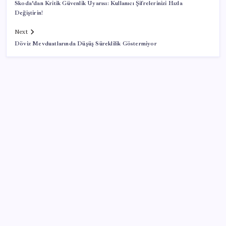
Skoda’dan Kritik Güvenlik Uyarısı: Kullanıcı Şifrelerinizi Hızla
Değiştirin!
Next
Döviz Mevduatlarında Düşüş Süreklilik Göstermiyor
SON YAZILAR
HUAWEI Yeni Ekosistem Ürünlerini Duyurdu: Pura
90s, MatePad Air 2026 ve Watch Kids X1
Emekli maaşı farkları bu gece hesaplara yatıyor
Android için iMessage Sunan Sunbird Yeniden