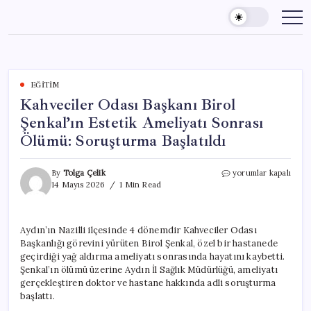
Skip
to
content
EĞITIM
Kahveciler Odası Başkanı Birol
Şenkal’ın Estetik Ameliyatı Sonrası
Ölümü: Soruşturma Başlatıldı
Kahveciler
By
Tolga Çelik
yorumlar kapalı
Odası
14 Mayıs 2026
1 Min Read
Başkanı
Birol
Şenkal’ın
Aydın’ın Nazilli ilçesinde 4 dönemdir Kahveciler Odası
Estetik
Başkanlığı görevini yürüten Birol Şenkal, özel bir hastanede
Ameliyatı
Sonrası
geçirdiği yağ aldırma ameliyatı sonrasında hayatını kaybetti.
Ölümü:
Şenkal’ın ölümü üzerine Aydın İl Sağlık Müdürlüğü, ameliyatı
Soruşturma
gerçekleştiren doktor ve hastane hakkında adli soruşturma
Başlatıldı
başlattı.
için