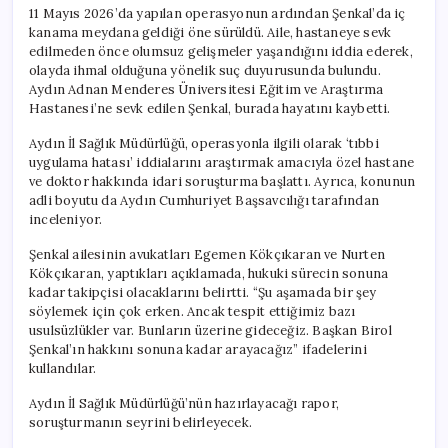
11 Mayıs 2026’da yapılan operasyonun ardından Şenkal’da iç
kanama meydana geldiği öne sürüldü. Aile, hastaneye sevk
edilmeden önce olumsuz gelişmeler yaşandığını iddia ederek,
olayda ihmal olduğuna yönelik suç duyurusunda bulundu.
Aydın Adnan Menderes Üniversitesi Eğitim ve Araştırma
Hastanesi’ne sevk edilen Şenkal, burada hayatını kaybetti.
Aydın İl Sağlık Müdürlüğü, operasyonla ilgili olarak ‘tıbbi
uygulama hatası’ iddialarını araştırmak amacıyla özel hastane
ve doktor hakkında idari soruşturma başlattı. Ayrıca, konunun
adli boyutu da Aydın Cumhuriyet Başsavcılığı tarafından
inceleniyor.
Şenkal ailesinin avukatları Egemen Kökçıkaran ve Nurten
Kökçıkaran, yaptıkları açıklamada, hukuki sürecin sonuna
kadar takipçisi olacaklarını belirtti. “Şu aşamada bir şey
söylemek için çok erken. Ancak tespit ettiğimiz bazı
usulsüzlükler var. Bunların üzerine gideceğiz. Başkan Birol
Şenkal’ın hakkını sonuna kadar arayacağız” ifadelerini
kullandılar.
Aydın İl Sağlık Müdürlüğü’nün hazırlayacağı rapor,
soruşturmanın seyrini belirleyecek.