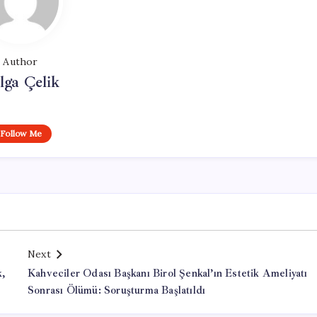
Author
lga Çelik
Follow Me
Next
k,
Kahveciler Odası Başkanı Birol Şenkal’ın Estetik Ameliyatı
Sonrası Ölümü: Soruşturma Başlatıldı