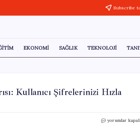
Subscribe t
ĞİTİM
EKONOMİ
SAĞLIK
TEKNOLOJİ
TANI
ı: Kullanıcı Şifrelerinizi Hızla
Skoda’dan
yorumlar kapal
Kritik
Güvenlik
Uyarısı: