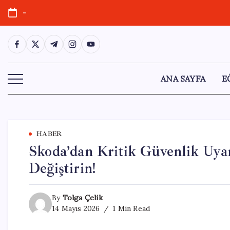
Skip
-
to
content
https://www.facebook.com/
https://twitter.com/
https://t.me/
https://www.instagram.com/
https://youtube.com/
ANA SAYFA
E
HABER
Skoda’dan Kritik Güvenlik Uyarıs
Değiştirin!
By
Tolga Çelik
14 Mayıs 2026
1 Min Read