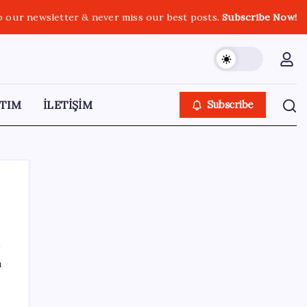
o our newsletter & never miss our best posts.
Subscribe Now!
TIM
İLETİŞİM
Subscribe
SON YAZILAR
ı
Vatan aynı, kan aynı, hak farklı