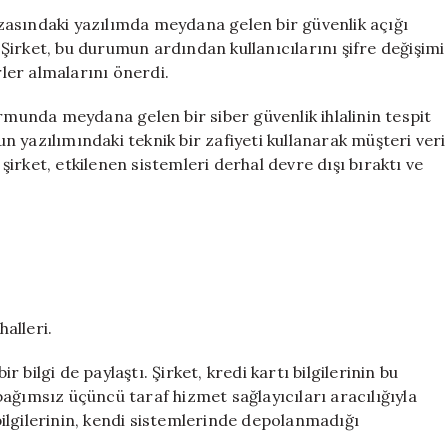
Kullanıcı
asındaki yazılımda meydana gelen bir güvenlik açığı
Şifrelerinizi
. Şirket, bu durumun ardından kullanıcılarını şifre değişimi
Hızla
rler almalarını önerdi.
Değiştirin!
için
ormunda meydana gelen bir siber güvenlik ihlalinin tespit
mun yazılımındaki teknik bir zafiyeti kullanarak müşteri veri
 şirket, etkilenen sistemleri derhal devre dışı bıraktı ve
halleri.
r bilgi de paylaştı. Şirket, kredi kartı bilgilerinin bu
ağımsız üçüncü taraf hizmet sağlayıcıları aracılığıyla
 bilgilerinin, kendi sistemlerinde depolanmadığı