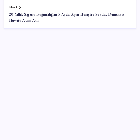
Next
20 Yıllık Sigara Bağımlılığını 3 Ayda Aşan Hemşire Sevda, Dumansız
Hayata Adım Attı
SON YAZILAR
OpenAI, yapay zeka modellerinin sınırların dışına
çıktığını açıkladı
Son Dakika… Ayrıntılar ortaya çıktı: İşte ‘çerçeve
yasa’ kanun teklifi
DUS 1. dönem ek yerleştirme sonuçları açıklandı