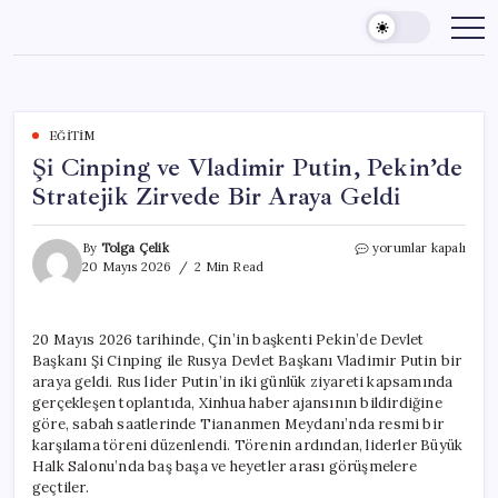
Skip
to
content
EĞITIM
Şi Cinping ve Vladimir Putin, Pekin’de
Stratejik Zirvede Bir Araya Geldi
Şi
By
Tolga Çelik
yorumlar kapalı
Cinping
20 Mayıs 2026
2 Min Read
ve
Vladimir
Putin,
20 Mayıs 2026 tarihinde, Çin’in başkenti Pekin’de Devlet
Pekin’de
Başkanı Şi Cinping ile Rusya Devlet Başkanı Vladimir Putin bir
Stratejik
Zirvede
araya geldi. Rus lider Putin’in iki günlük ziyareti kapsamında
Bir
gerçekleşen toplantıda, Xinhua haber ajansının bildirdiğine
Araya
göre, sabah saatlerinde Tiananmen Meydanı’nda resmi bir
Geldi
karşılama töreni düzenlendi. Törenin ardından, liderler Büyük
için
Halk Salonu’nda baş başa ve heyetler arası görüşmelere
geçtiler.