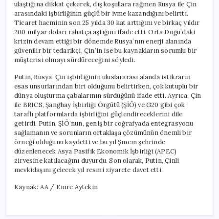
ulaştığına dikkat çekerek, dış koşullara rağmen Rusya ile Çin
arasındaki işbirliğinin güçlü bir ivme kazandığını belirtti.
Ticaret hacminin son 25 yılda 30 kat arttığını ve birkaç yıldır
200 milyar doları rahatça aştığını ifade etti. Orta Doğu’daki
krizin devam ettiği bir dönemde Rusya’nın enerji alanında
güvenilir bir tedarikçi, Çin’in ise bu kaynakların sorumlu bir
müşterisi olmayı sürdüreceğini söyledi.
Putin, Rusya-Çin işbirliğinin uluslararası alanda istikrarın
esas unsurlarından biri olduğunu belirtirken, çok kutuplu bir
dünya oluşturma çabalarının sürdüğünü ifade etti. Ayrıca, Çin
ile BRICS, Şanghay İşbirliği Örgütü (ŞİÖ) ve G20 gibi çok
taraflı platformlarda işbirliğini güçlendireceklerini dile
getirdi. Putin, ŞİÖ’nün, geniş bir coğrafyada entegrasyonu
sağlamanın ve sorunların ortaklaşa çözümünün önemli bir
örneği olduğunu kaydetti ve bu yıl Şıncın şehrinde
düzenlenecek Asya Pasifik Ekonomik İşbirliği (APEC)
zirvesine katılacağını duyurdu. Son olarak, Putin, Çinli
mevkidaşını gelecek yıl resmi ziyarete davet etti.
Kaynak: AA / Emre Aytekin