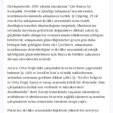
Görüşmelerde, 2001 yılında imzalanan “Çin-Rusya İyi
Komşuluk, Dostluk ve İşbirliği Anlaşması”nın süresinin
uzatılması konusunda anlaşmaya varıldı. Şi Cinping, 25 yıl
önceki bu anlaşmanın iki ülke arasındaki uzun vadeli
dostluğun temelini oluşturduğunu vurguladı. Uluslararası
ortamda meydana gelen hızlı değişimlere dikkati çeken Şi,
güçlünün haklı olduğu bir orman kanunu tehlikesinin arttığını
belirterek, anlaşmanın güncelliğinin her geçen gün daha
belirgin hale geldiğini ifade etti. Çin lideri, anlaşmanın
uzatılmasını desteklediğini ve iki ülke arasındaki stratejik
işbirliğinin güçlendirilmesi için Rusya ile birlikte çalışmaya
devam edeceklerini söyledi.
Ayrıca, Orta Doğu’daki çatışmaların sona ermesi çağrısında
bulunan Şi, ABD ve İsrail’in İran’a yönelik saldırılarının
ardından tırmanan gerilime dikkat çekti. Şi, “Körfez bölgesi
ve Orta Doğu, barış ve savaş arasında kritik bir dönemde, tüm
çatışmalara derhal son verilmeli ve müzakerelere
dönülmelidir.” dedi. Enerji tedarikinde yaşanan sıkıntıların
azaltılması ve uluslararası ticaretin sağlıklı işlemesi açısından
çatışmaların sona ermesinin önemine vurgu yaptı.
Putin ise, iki ülke arasındaki ilişkilerin yüksek bir seviyeye